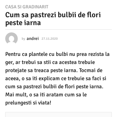
2
CASA SI GRADINARIT
Cum sa pastrezi bulbii de flori
7
peste iarna
.
1
1
andrei
by
27.11.2020
2
7
.
.
Pentru ca plantele cu bulbi nu prea rezista la
1
2
1
ger, ar trebui sa stii ca acestea trebuie
0
.
2
protejate sa treaca peste iarna. Tocmai de
2
0
aceea, o sa iti explicam ce trebuie sa faci si
0
2
0
cum sa pastrezi bulbii de flori peste iarna.
2
Mai mult, o sa iti aratam cum sa le
7
prelungesti si viata!
.
1