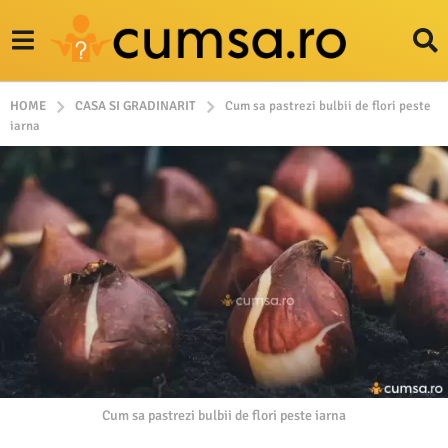
HOME
CASA SI GRADINARIT
Cum sa pastrezi bulbii de flori peste
iarna
Cum sa pastrezi bulbii de flori peste iarna