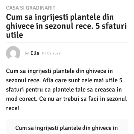
0
CASA SI GRADINARIT
Cum sa ingrijesti plantele din
7
ghivece in sezonul rece. 5 sfaturi
.
utile
0
9
.
Ella
by
07.09.2022
0
7
2
.
Cum sa ingrijesti plantele din ghivece in
0
0
9
sezonul rece. Afla care sunt cele mai utile 5
2
.
2
sfaturi pentru ca plantele tale sa creasca in
2
0
mod corect. Ce nu ar trebui sa faci in sezonul
2
0
2
rece!
7
.
0
Cum sa ingrijesti plantele din ghivece in