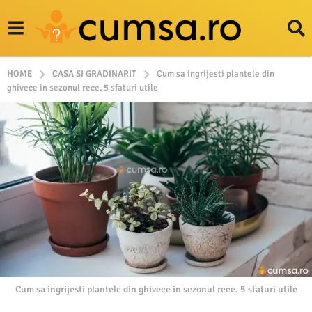
HOME
CASA SI GRADINARIT
Cum sa ingrijesti plantele din
ghivece in sezonul rece. 5 sfaturi utile
Cum sa ingrijesti plantele din ghivece in sezonul rece. 5 sfaturi utile