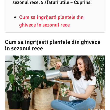
sezonul rece. 5 sfaturi utile – Cuprins:
9
.
Cum sa ingrijesti plantele din
2
ghivece in sezonul rece
0
2
2
Cum sa ingrijesti plantele din ghivece
in sezonul rece