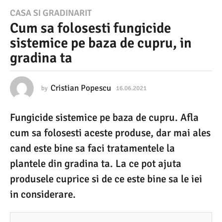
1
CASA SI GRADINARIT
Cum sa folosesti fungicide
6
sistemice pe baza de cupru, in
.
gradina ta
0
6
.
Cristian Popescu
by
16.06.2021
1
6
2
.
Fungicide sistemice pe baza de cupru. Afla
0
0
6
cum sa folosesti aceste produse, dar mai ales
2
.
2
cand este bine sa faci tratamentele la
1
0
plantele din gradina ta. La ce pot ajuta
2
1
1
produsele cuprice si de ce este bine sa le iei
6
in considerare.
.
0