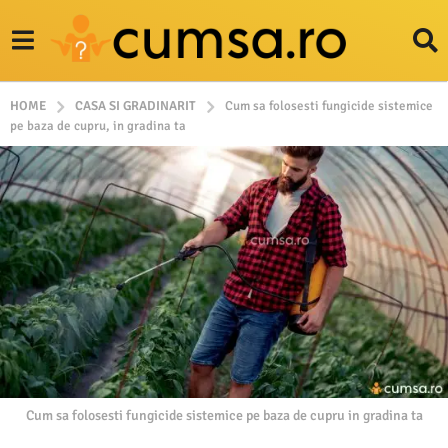
HOME
CASA SI GRADINARIT
Cum sa folosesti fungicide sistemice
pe baza de cupru, in gradina ta
Cum sa folosesti fungicide sistemice pe baza de cupru in gradina ta