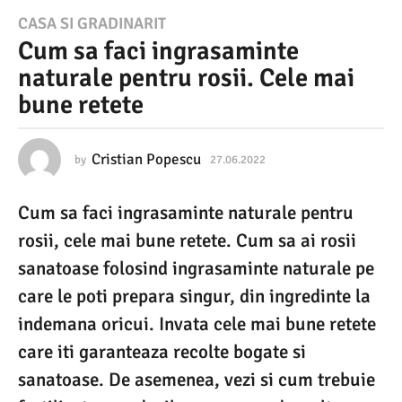
2
CASA SI GRADINARIT
Cum sa faci ingrasaminte
7
naturale pentru rosii. Cele mai
.
bune retete
0
6
.
Cristian Popescu
by
27.06.2022
2
7
2
.
Cum sa faci ingrasaminte naturale pentru
0
0
6
rosii, cele mai bune retete. Cum sa ai rosii
2
.
2
sanatoase folosind ingrasaminte naturale pe
2
0
care le poti prepara singur, din ingredinte la
2
2
2
indemana oricui. Invata cele mai bune retete
7
care iti garanteaza recolte bogate si
.
sanatoase. De asemenea, vezi si cum trebuie
0