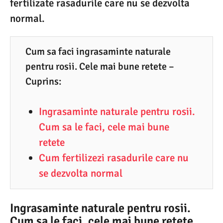
fertilizate rasadurile care nu se dezvolta
6
normal.
.
2
0
Cum sa faci ingrasaminte naturale
pentru rosii. Cele mai bune retete –
2
Cuprins:
2
Ingrasaminte naturale pentru rosii.
Cum sa le faci, cele mai bune
retete
Cum fertilizezi rasadurile care nu
se dezvolta normal
Ingrasaminte naturale pentru rosii.
Cum sa le faci, cele mai bune retete