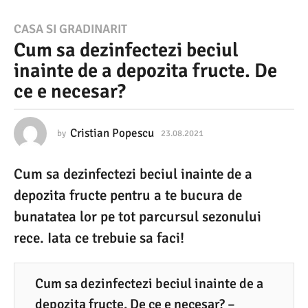
2
CASA SI GRADINARIT
Cum sa dezinfectezi beciul
3
inainte de a depozita fructe. De
.
ce e necesar?
0
8
.
Cristian Popescu
by
23.08.2021
2
3
2
.
Cum sa dezinfectezi beciul inainte de a
0
0
8
depozita fructe pentru a te bucura de
2
.
2
bunatatea lor pe tot parcursul sezonului
1
0
rece. Iata ce trebuie sa faci!
2
2
1
3
.
Cum sa dezinfectezi beciul inainte de a
depozita fructe. De ce e necesar? –
0