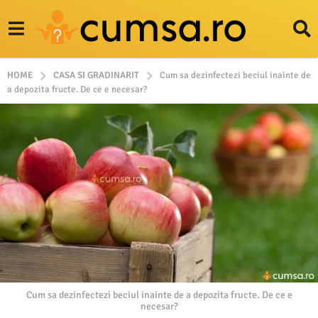
HOME
CASA SI GRADINARIT
Cum sa dezinfectezi beciul inainte de
a depozita fructe. De ce e necesar?
Cum sa dezinfectezi beciul inainte de a depozita fructe. De ce e
necesar?