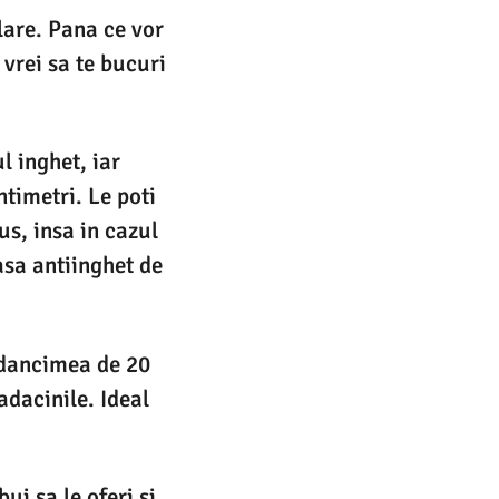
olare. Pana ce vor
 vrei sa te bucuri
 inghet, iar
timetri. Le poti
s, insa in cazul
asa antiinghet de
adancimea de 20
adacinile. Ideal
i sa le oferi si