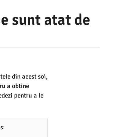
ce sunt atat de
tele din acest soi,
tru a obtine
edezi pentru a le
s: