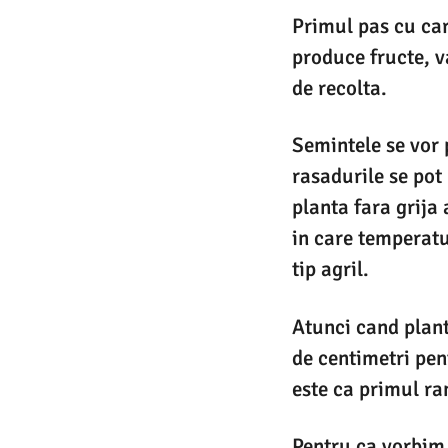
Primul pas cu care
produce fructe, va
de recolta.
Semintele se vor 
rasadurile se pot
planta fara grija
in care temperatu
tip agril.
Atunci cand plant
de centimetri pent
este ca primul ra
Pentru ca vorbim 