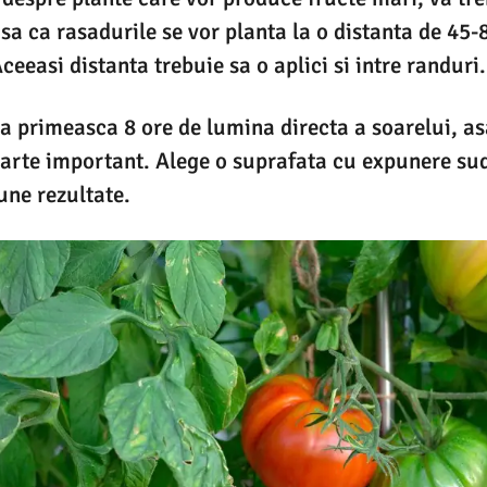
asa ca rasadurile se vor planta la o distanta de 45-
ceeasi distanta trebuie sa o aplici si intre randuri.
sa primeasca 8 ore de lumina directa a soarelui, as
foarte important. Alege o suprafata cu expunere su
une rezultate.