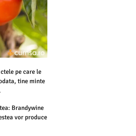
uctele pe care le
odata, tine minte
.
estea: Brandywine
estea vor produce