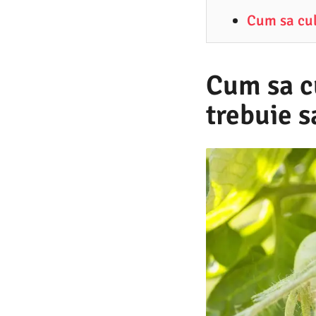
5
Cum sa cult
.
2
0
Cum sa cu
2
trebuie 
5