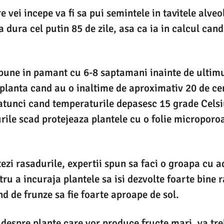
 vei incepe va fi sa pui semintele in tavitele alve
 dura cel putin 85 de zile, asa ca ia in calcul cand
pune in pamant cu 6-8 saptamani inainte de ultimul
 planta cand au o inaltime de aproximativ 20 de cen
 atunci cand temperaturile depasesc 15 grade Celsiu
rile scad protejeaza plantele cu o folie microporo
ezi rasadurile, expertii spun sa faci o groapa cu 
ru a incuraja plantele sa isi dezvolte foarte bine r
nd de frunze sa fie foarte aproape de sol.
despre plante care vor produce fructe mari, va trebu