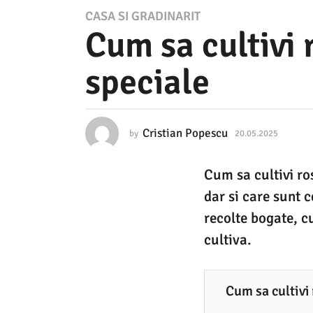
2
CASA SI GRADINARIT
Cum sa cultivi 
0
.
speciale
0
5
.
Cristian Popescu
by
20.05.2025
2
2
0
.
0
Cum sa cultivi ros
0
2
5
dar si care sunt c
.
5
2
recolte bogate, cu
0
2
cultiva.
2
0
5
.
Cum sa cultivi 
0