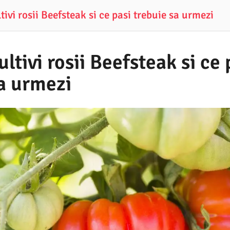
ivi rosii Beefsteak si ce pasi trebuie sa urmezi
ltivi rosii Beefsteak si ce 
sa urmezi