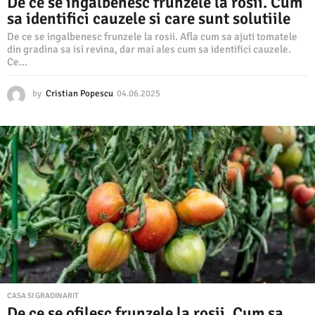
De ce se ingalbenesc frunzele la rosii. Cum
sa identifici cauzele si care sunt solutiile
De ce se ingalbenesc frunzele la rosii. Afla cum sa ajuti tomatele
din gradina sa isi revina, dar mai ales cum sa identifici cauzele.
Ce...
by
Cristian Popescu
04.06.2025
0
4
.
0
6
.
2
0
2
5
CASA SI GRADINARIT
De ce se ofilesc frunzele la rosii. Cum sa