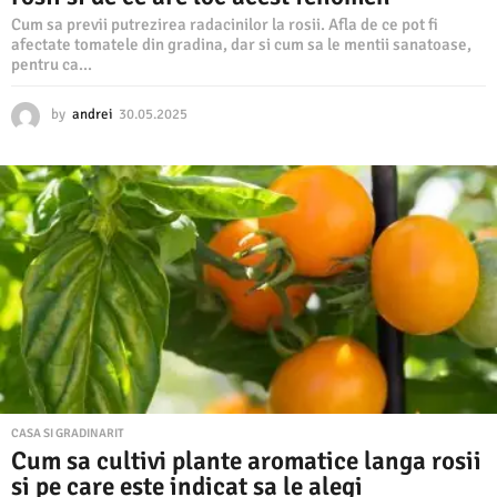
Cum sa previi putrezirea radacinilor la rosii. Afla de ce pot fi
afectate tomatele din gradina, dar si cum sa le mentii sanatoase,
pentru ca...
by
andrei
30.05.2025
3
1
.
0
5
.
2
0
2
5
CASA SI GRADINARIT
Cum sa cultivi plante aromatice langa rosii
si pe care este indicat sa le alegi