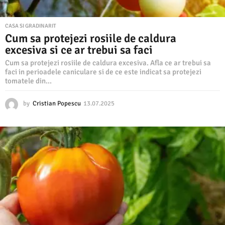
CASA SI GRADINARIT
Cum sa protejezi rosiile de caldura
excesiva si ce ar trebui sa faci
Cum sa protejezi rosiile de caldura excesiva. Afla ce ar trebui sa
faci in perioadele caniculare si de ce este indicat sa protejezi
tomatele din...
by
Cristian Popescu
13.07.2025
1
3
.
0
7
.
2
0
2
5