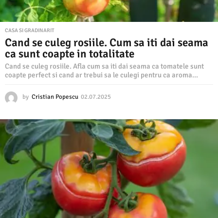
CASA SI GRADINARIT
Cand se culeg rosiile. Cum sa iti dai seama
ca sunt coapte in totalitate
Cand se culeg rosiile. Afla cum sa iti dai seama ca tomatele sunt
coapte perfect si cand ar trebui sa le culegi pentru ca aroma...
by
Cristian Popescu
02.07.2025
0
2
.
0
7
.
2
0
2
5