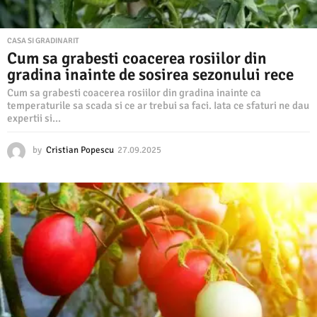
CASA SI GRADINARIT
Cum sa grabesti coacerea rosiilor din
gradina inainte de sosirea sezonului rece
Cum sa grabesti coacerea rosiilor din gradina inainte ca
temperaturile sa scada si ce ar trebui sa faci. Iata ce sfaturi ne dau
expertii si...
by
Cristian Popescu
27.09.2025
2
7
.
0
9
.
2
0
2
5