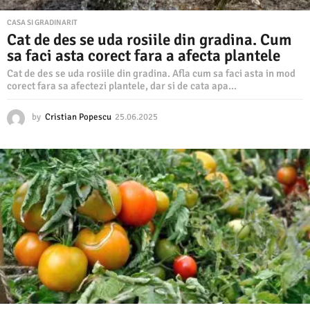
CASA SI GRADINARIT
Cat de des se uda rosiile din gradina. Cum
sa faci asta corect fara a afecta plantele
Cat de des se uda rosiile din gradina. Afla cum sa faci asta in mod
corect fara sa afectezi plantele, dar si de cata apa...
by
Cristian Popescu
25.06.2025
2
5
.
0
6
.
2
0
2
5