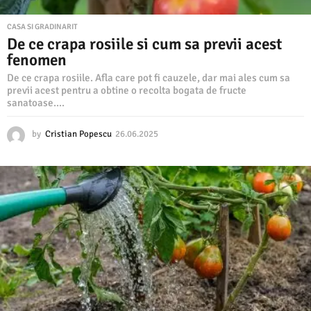
CASA SI GRADINARIT
De ce crapa rosiile si cum sa previi acest
fenomen
De ce crapa rosiile. Afla care pot fi cauzele, dar mai ales cum sa
previi acest pentru a obtine o recolta bogata de fructe
sanatoase....
by
Cristian Popescu
26.06.2025
2
6
.
0
6
.
2
0
2
5