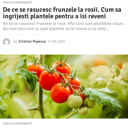
CASA SI GRADINARIT
De ce se rasucesc frunzele la rosii. Cum sa
ingrijesti plantele pentru a isi reveni
De ce se rasucesc frunzele la rosii. Afla care sunt posibilele cauze,
dar mai ales cum sa ajuti plantele sa isi revina si sa obtii...
by
Cristian Popescu
17.06.2025
1
7
.
0
6
.
2
0
2
5
CASA SI GRADINARIT