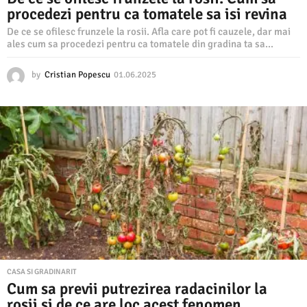
procedezi pentru ca tomatele sa isi revina
De ce se ofilesc frunzele la rosii. Afla care pot fi cauzele, dar mai
ales cum sa procedezi pentru ca tomatele din gradina ta sa...
by
Cristian Popescu
01.06.2025
0
1
.
0
6
.
2
0
2
5
CASA SI GRADINARIT
Cum sa previi putrezirea radacinilor la
rosii si de ce are loc acest fenomen