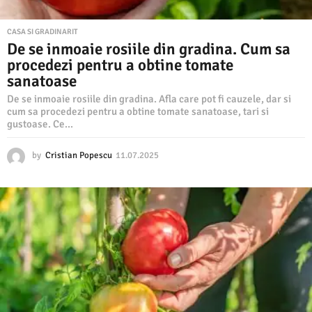
CASA SI GRADINARIT
De se inmoaie rosiile din gradina. Cum sa
procedezi pentru a obtine tomate
sanatoase
De se inmoaie rosiile din gradina. Afla care pot fi cauzele, dar si
cum sa procedezi pentru a obtine tomate sanatoase, tari si
gustoase. Ce...
by
Cristian Popescu
11.07.2025
1
1
.
0
7
.
2
0
2
5