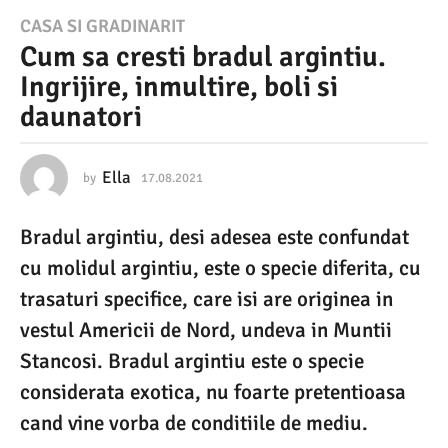
1
CASA SI GRADINARIT
Cum sa cresti bradul argintiu.
7
Ingrijire, inmultire, boli si
.
daunatori
0
8
.
Ella
by
17.08.2021
1
7
2
.
Bradul argintiu, desi adesea este confundat
0
0
8
cu molidul argintiu, este o specie diferita, cu
2
.
2
trasaturi specifice, care isi are originea in
1
0
vestul Americii de Nord, undeva in Muntii
2
1
1
Stancosi. Bradul argintiu este o specie
7
considerata exotica, nu foarte pretentioasa
.
cand vine vorba de conditiile de mediu.
0