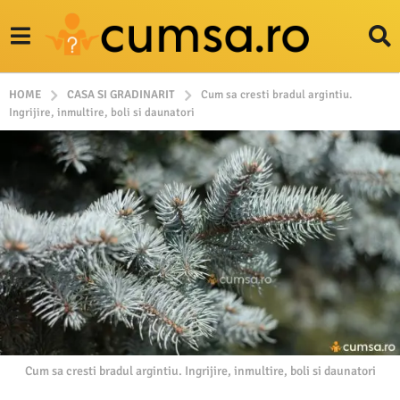
HOME
CASA SI GRADINARIT
Cum sa cresti bradul argintiu.
Ingrijire, inmultire, boli si daunatori
Cum sa cresti bradul argintiu. Ingrijire, inmultire, boli si daunatori