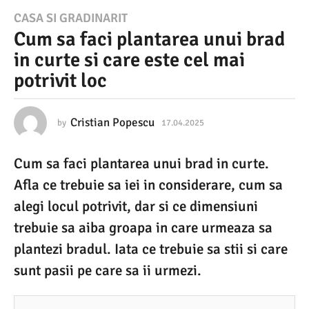
1
CASA SI GRADINARIT
Cum sa faci plantarea unui brad
7
in curte si care este cel mai
.
potrivit loc
0
4
.
Cristian Popescu
by
17.04.2025
1
7
2
.
Cum sa faci plantarea unui brad in curte.
0
0
4
Afla ce trebuie sa iei in considerare, cum sa
2
.
2
alegi locul potrivit, dar si ce dimensiuni
5
0
trebuie sa aiba groapa in care urmeaza sa
2
1
5
plantezi bradul. Iata ce trebuie sa stii si care
7
sunt pasii pe care sa ii urmezi.
.
0