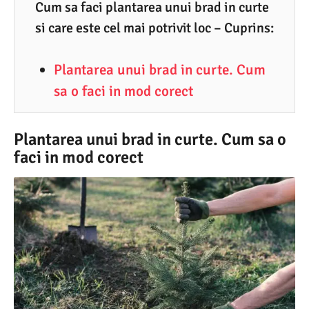
4
Cum sa faci plantarea unui brad in curte
si care este cel mai potrivit loc – Cuprins:
.
2
Plantarea unui brad in curte. Cum
0
sa o faci in mod corect
2
5
Plantarea unui brad in curte. Cum sa o
faci in mod corect