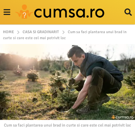
HOME
CASA SI GRADINARIT
Cum sa faci plantarea unui brad in
curte si care este cel mai potrivit loc
Cum sa faci plantarea unui brad in curte si care este cel mai potrivit loc