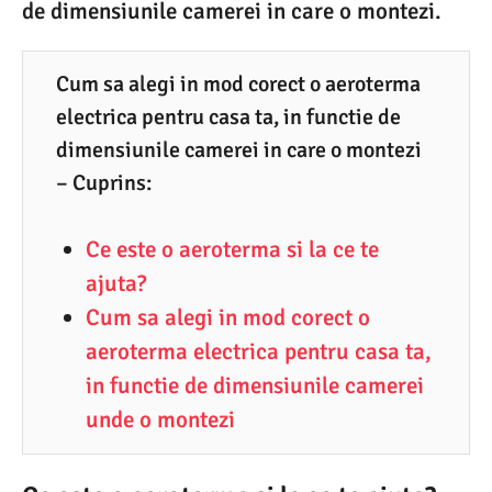
de dimensiunile camerei in care o montezi.
1
1
Cum sa alegi in mod corect o aeroterma
.
electrica pentru casa ta, in functie de
2
dimensiunile camerei in care o montezi
0
– Cuprins:
2
3
Ce este o aeroterma si la ce te
ajuta?
Cum sa alegi in mod corect o
aeroterma electrica pentru casa ta,
in functie de dimensiunile camerei
unde o montezi