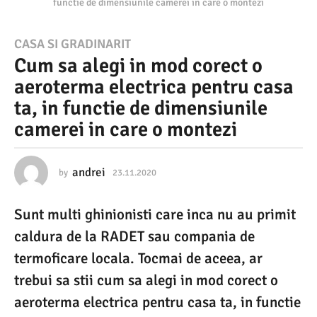
functie de dimensiunile camerei in care o montezi
2
CASA SI GRADINARIT
Cum sa alegi in mod corect o
3
aeroterma electrica pentru casa
.
ta, in functie de dimensiunile
1
camerei in care o montezi
1
.
andrei
2
by
23.11.2020
1
3
0
.
Sunt multi ghinionisti care inca nu au primit
1
2
1
caldura de la RADET sau compania de
0
.
2
termoficare locala. Tocmai de aceea, ar
1
0
trebui sa stii cum sa alegi in mod corect o
2
3
3
aeroterma electrica pentru casa ta, in functie
.