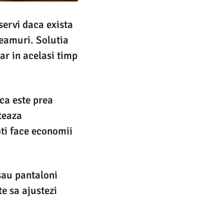
bservi daca exista
geamuri. Solutia
ar in acelasi timp
ca este prea
teaza
oti face economii
sau pantaloni
e sa ajustezi