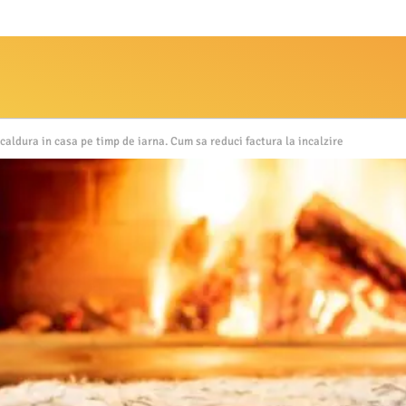
caldura in casa pe timp de iarna. Cum sa reduci factura la incalzire