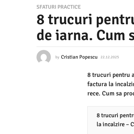
2
SFATURI PRACTICE
8 trucuri pentr
2
.
de iarna. Cum s
1
2
.
Cristian Popescu
by
22.12.2025
2
2
2
.
0
8 trucuri pentru 
1
2
2
factura la incalz
.
5
2
rece. Cum sa proc
0
2
2
2
5
8 trucuri pent
.
la incalzire – 
1