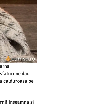
iarna
 sfaturi ne dau
ta calduroasa pe
rnii inseamna si