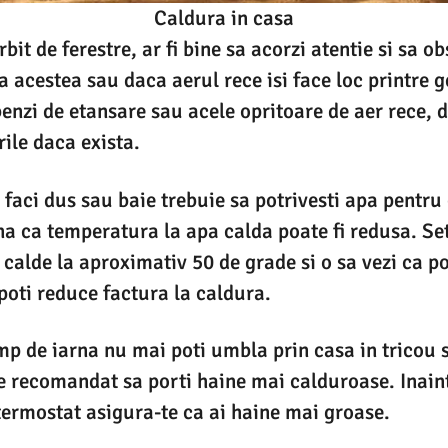
Caldura in casa
bit de ferestre, ar fi bine sa acorzi atentie si sa o
a acestea sau daca aerul rece isi face loc printre 
benzi de etansare sau acele opritoare de aer rece, d
rile daca exista.
faci dus sau baie trebuie sa potrivesti apa pentru 
na ca temperatura la apa calda poate fi redusa. Se
calde la aproximativ 50 de grade si o sa vezi ca p
 poti reduce factura la caldura.
imp de iarna nu mai poti umbla prin casa in tricou 
te recomandat sa porti haine mai calduroase. Inaint
ermostat asigura-te ca ai haine mai groase.