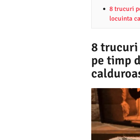
2
8 trucuri 
.
locuinta c
2
0
2
8 trucuri
5
pe timp d
calduroa