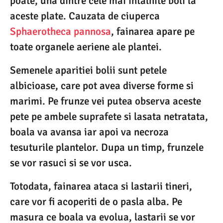
poate, una dintre cele mai intalnite boli la
aceste plate. Cauzata de ciuperca
Sphaerotheca pannosa
, fainarea apare pe
toate organele aeriene ale plantei.
Semenele aparitiei bolii sunt petele
albicioase, care pot avea diverse forme si
marimi. Pe frunze vei putea observa aceste
pete pe ambele suprafete si lasata netratata,
boala va avansa iar apoi va necroza
tesuturile plantelor. Dupa un timp, frunzele
se vor rasuci si se vor usca.
Totodata, fainarea ataca si lastarii tineri,
care vor fi acoperiti de o pasla alba. Pe
masura ce boala va evolua, lastarii se vor