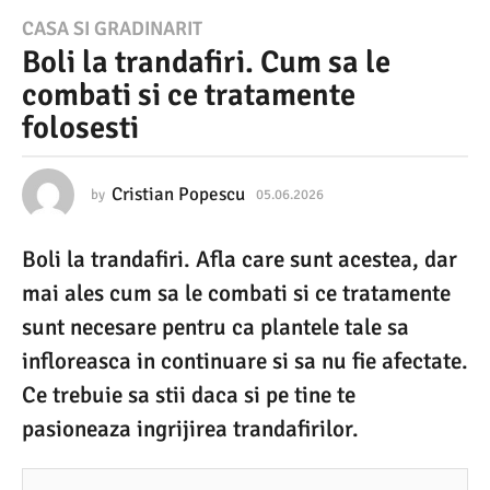
0
CASA SI GRADINARIT
Boli la trandafiri. Cum sa le
5
combati si ce tratamente
.
folosesti
0
6
.
Cristian Popescu
by
05.06.2026
0
5
2
.
Boli la trandafiri. Afla care sunt acestea, dar
0
0
6
mai ales cum sa le combati si ce tratamente
2
.
2
sunt necesare pentru ca plantele tale sa
6
0
infloreasca in continuare si sa nu fie afectate.
2
0
6
Ce trebuie sa stii daca si pe tine te
5
pasioneaza ingrijirea trandafirilor.
.
0