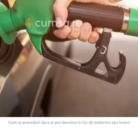
Cum sa procedezi daca ai pus benzina in loc de motorina sau invers