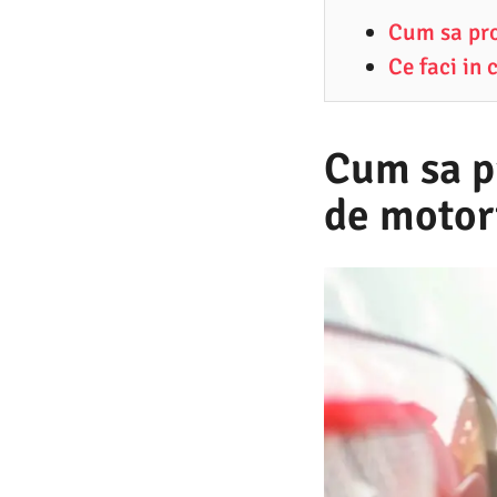
7
Cum sa pro
.
Ce faci in
2
0
2
Cum sa pr
6
de motor