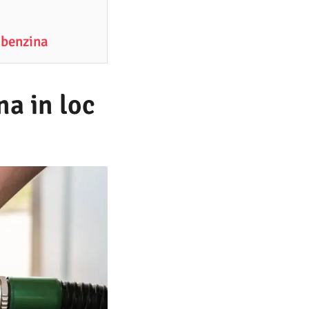
 benzina
a in loc