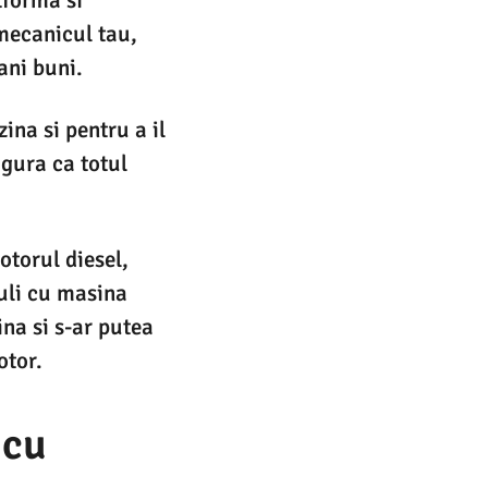
mecanicul tau,
ani buni.
ina si pentru a il
igura ca totul
otorul diesel,
culi cu masina
na si s-ar putea
otor.
 cu