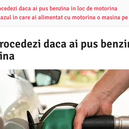
cedezi daca ai pus benzina in loc de motorina
 cazul in care ai alimentat cu motorina o masina pe
ocedezi daca ai pus benzin
ina