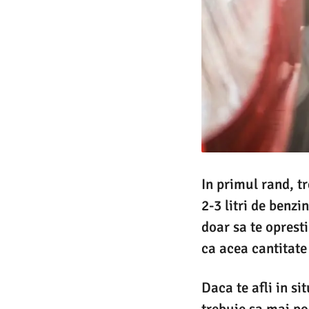
In primul rand, t
2-3 litri de benz
doar sa te oprest
ca acea cantitate
Daca te afli in si
trebuie sa mai p