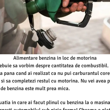
Alimentare benzina in loc de motorina
rebuie sa vorbim despre cantitatea de combustibil.
ina pana cand ai realizat ca nu pui carburantul core
i si sa completezi restul cu motorina. Nu vei avea
 de benzina este mult prea mica.
tuatia in care ai facut plinul cu benzina la o masin
ornesti automobilul sub nicio forma! Cheama o pla