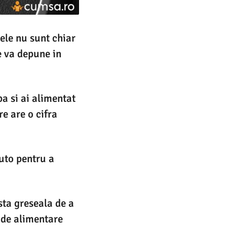
ele nu sunt chiar
e va depune in
pa si ai alimentat
e are o cifra
.
auto pentru a
sta greseala de a
 de alimentare