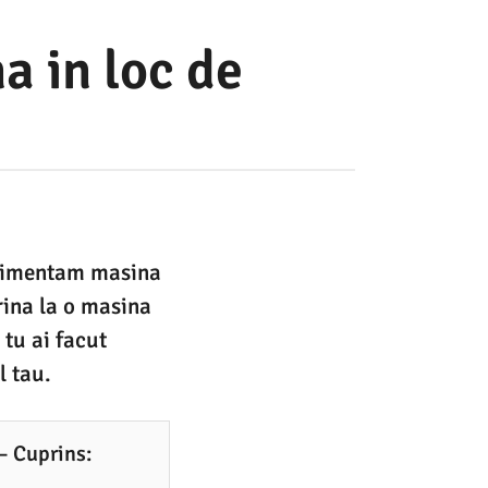
a in loc de
 alimentam masina
rina la o masina
 tu ai facut
l tau.
– Cuprins: