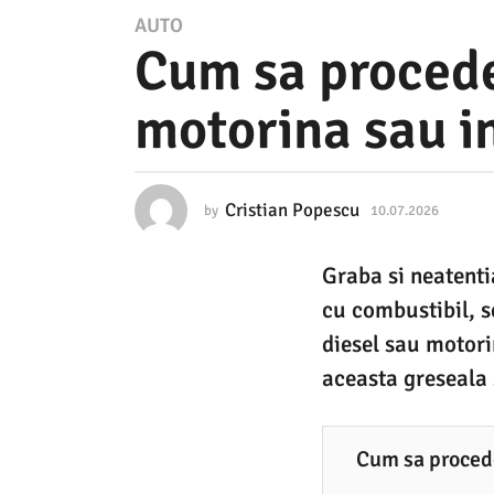
1
AUTO
Cum sa procedez
0
.
motorina sau i
0
7
.
Cristian Popescu
by
10.07.2026
1
2
0
.
0
Graba si neatenti
0
2
7
cu combustibil, s
.
6
2
diesel sau motori
0
1
aceasta greseala 
2
0
6
.
Cum sa procede
0