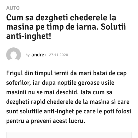
2
AUTO
Cum sa dezgheti chederele la
7
masina pe timp de iarna. Solutii
.
anti-inghet!
1
1
.
andrei
by
27.11.2020
2
7
2
.
Frigul din timpul iernii da mari batai de cap
1
0
1
soferilor, iar dupa noptile geroase usile
2
.
2
masinii nu se mai deschid. Iata cum sa
0
0
dezgheti rapid chederele de la masina si care
2
2
0
sunt solutiile anti-inghet pe care le poti folosi
7
pentru a preveni acest lucru.
.
1