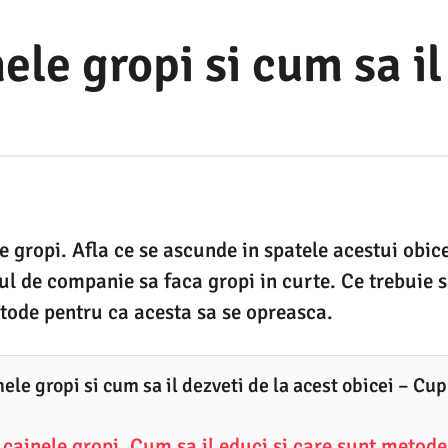
ele gropi si cum sa il
e gropi. Afla ce se ascunde in spatele acestui obice
ul de companie sa faca gropi in curte. Ce trebuie sa
tode pentru ca acesta sa se opreasca.
ele gropi si cum sa il dezveti de la acest obicei – Cup
 cainele gropi. Cum sa il educi si care sunt metode