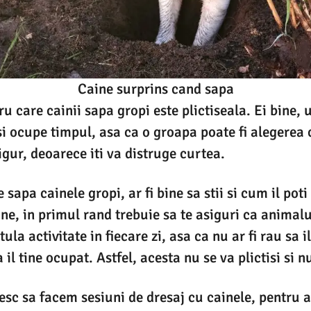
Caine surprins cand sapa
u care cainii sapa gropi este plictiseala. Ei bine, u
isi ocupe timpul, asa ca o groapa poate fi alegere
igur, deoarece iti va distruge curtea.
 sapa cainele gropi, ar fi bine sa stii si cum il poti
ine, in primul rand trebuie sa te asiguri ca animalu
la activitate in fiecare zi, asa ca nu ar fi rau sa il
 il tine ocupat. Astfel, acesta nu se va plictisi si n
iesc sa facem sesiuni de dresaj cu cainele, pentru a