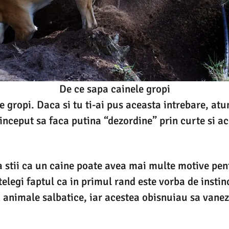
De ce sapa cainele gropi
e gropi. Daca si tu ti-ai pus aceasta intrebare, atu
inceput sa faca putina “dezordine” prin curte si a
sa stii ca un caine poate avea mai multe motive pen
telegi faptul ca in primul rand este vorba de instin
n animale salbatice, iar acestea obisnuiau sa vane