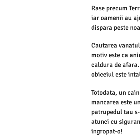
Rase precum Terri
iar oamenii au aj
dispara peste noa
Cautarea vanatulu
motiv este ca ani
caldura de afara
obiceiul este inta
Totodata, un cain
mancarea este unu
patrupedul tau s-a
atunci cu siguran
ingropat-o!