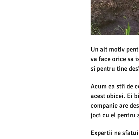
Un alt motiv pentr
va face orice sa 
si pentru tine des
Acum ca stii de ce
acest obicei. Ei b
companie are destu
joci cu el pentru a
Expertii ne sfatu