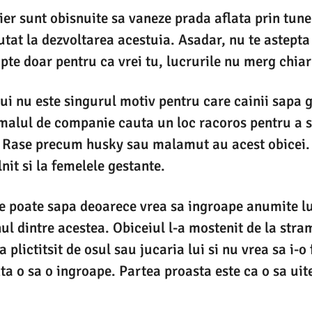
er sunt obisnuite sa vaneze prada aflata prin tun
utat la dezvoltarea acestuia. Asadar, nu te astepta
pte doar pentru ca vrei tu, lucrurile nu merg chiar
i nu este singurul motiv pentru care cainii sapa g
malul de companie cauta un loc racoros pentru a s
. Rase precum husky sau malamut au acest obicei
lnit si la femelele gestante.
e poate sapa deoarece vrea sa ingroape anumite lu
l dintre acestea. Obiceiul l-a mostenit de la stram
 plictitsit de osul sau jucaria lui si nu vrea sa i-o
ta o sa o ingroape. Partea proasta este ca o sa uit