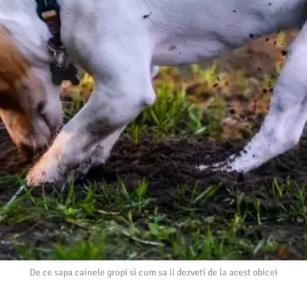
De ce sapa cainele gropi si cum sa il dezveti de la acest obicei