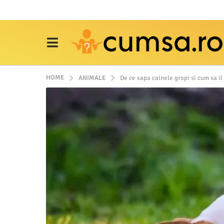
HOME
ANIMALE
De ce sapa cainele gropi si cum sa il