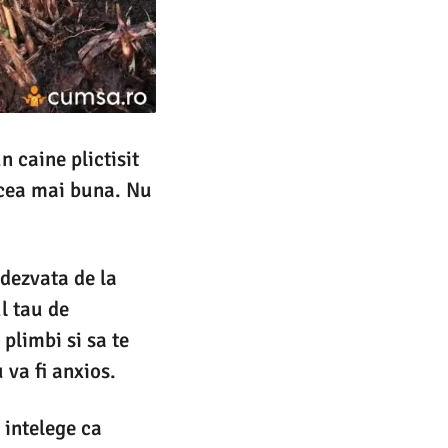
n caine plictisit
a cea mai buna. Nu
 dezvata de la
l tau de
 plimbi si sa te
u va fi anxios.
 intelege ca