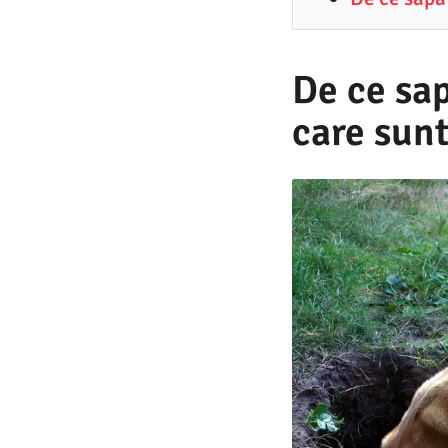
7
.
2
De ce sap
0
care sun
2
5