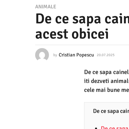
2
ANIMALE
De ce sapa cain
0
.
acest obicei
0
7
.
Cristian Popescu
by
20.07.2025
2
2
0
.
0
De ce sapa cainel
0
2
7
iti dezveti animal
.
5
2
cele mai bune me
0
2
2
0
5
De ce sapa cain
.
0
De ce sapa