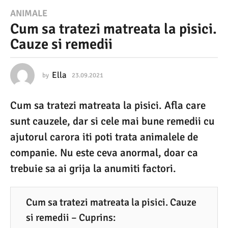
2
ANIMALE
Cum sa tratezi matreata la pisici.
3
Cauze si remedii
.
0
9
Ella
by
23.09.2021
2
3
.
.
Cum sa tratezi matreata la pisici. Afla care
0
2
9
sunt cauzele, dar si cele mai bune remedii cu
0
.
2
ajutorul carora iti poti trata animalele de
2
0
companie. Nu este ceva anormal, doar ca
1
2
1
trebuie sa ai grija la anumiti factori.
2
3
.
Cum sa tratezi matreata la pisici. Cauze
0
si remedii – Cuprins: