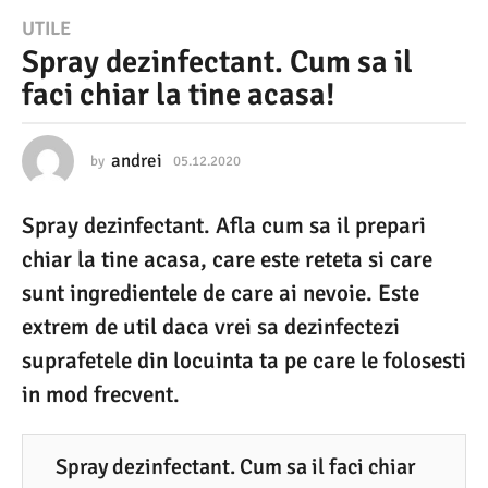
0
UTILE
Spray dezinfectant. Cum sa il
5
faci chiar la tine acasa!
.
1
2
andrei
by
05.12.2020
0
5
.
.
Spray dezinfectant. Afla cum sa il prepari
1
2
2
chiar la tine acasa, care este reteta si care
0
.
2
sunt ingredientele de care ai nevoie. Este
2
0
extrem de util daca vrei sa dezinfectezi
0
2
0
suprafetele din locuinta ta pe care le folosesti
0
in mod frecvent.
5
.
1
Spray dezinfectant. Cum sa il faci chiar