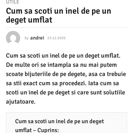
1
UTILE
Cum sa scoti un inel de pe un
5
deget umflat
.
1
2
andrei
by
15.12.2020
1
5
.
.
Cum sa scoti un inel de pe un deget umflat.
1
2
2
De multe ori se intampla sa nu mai putem
0
.
2
scoate bijuteriile de pe degete, asa ca trebuie
2
0
sa stii exact cum sa procedezi. Iata cum sa
0
2
0
scoti un inel de pe deget si care sunt solutiile
1
ajutatoare.
5
.
1
Cum sa scoti un inel de pe un deget
2
umflat – Cuprins: