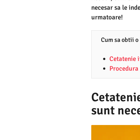
7
necesar sa le ind
.
urmatoare!
2
0
Cum sa obtii o
2
2
Cetatenie i
Procedura 
Cetatenie
sunt nec