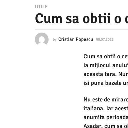
0
UTILE
Cum sa obtii o 
8
.
0
Cristian Popescu
by
08.07.2022
0
7
8
.
.
Cum sa obtii o ce
0
2
7
la mijlocul anul
.
0
2
aceasta tara. Num
2
0
isi puna bazele un
2
2
2
0
Nu este de mirare 
8
italiana. Iar aces
.
anumita perioada. 
0
Asadar, cum sa ob