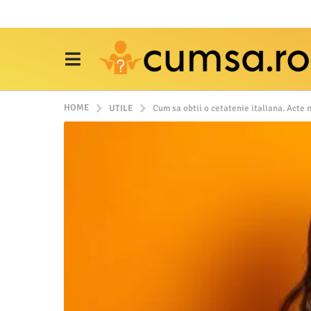
HOME
UTILE
Cum sa obtii o cetatenie italiana. Acte