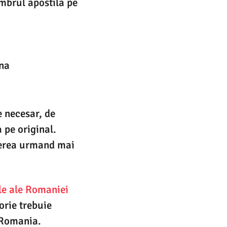
imbrul apostila pe
ana
 necesar, de
 pe original.
ucerea urmand mai
le ale Romaniei
orie trebuie
n Romania.