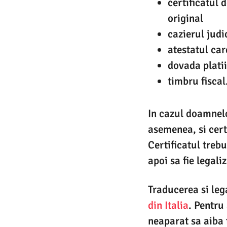
certificatul 
original
cazierul judi
atestatul car
dovada platii
timbru fiscal
In cazul doamnelo
asemenea, si cert
Certificatul treb
apoi sa fie legali
Traducerea si lega
din Italia
. Pentru
neaparat sa aiba 