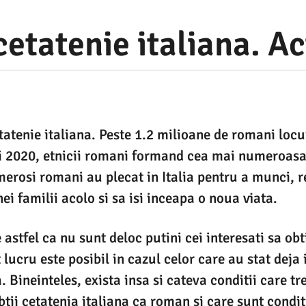
cetatenie italiana. A
tatenie italiana. Peste 1.2 milioane de romani locui
ui 2020, etnicii romani formand cea mai numeroasa
erosi romani au plecat in Italia pentru a munci, r
ei familii acolo si sa isi inceapa o noua viata.
astfel ca nu sunt deloc putini cei interesati sa ob
t lucru este posibil in cazul celor care au stat deja 
Bineinteles, exista insa si cateva conditii care tr
tii cetatenia italiana ca roman si care sunt conditi