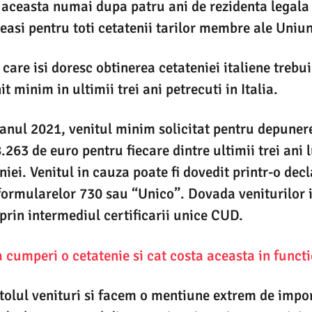
 aceasta numai dupa patru ani de rezidenta legala 
easi pentru toti cetatenii tarilor membre ale Uniu
care isi doresc obtinerea cetateniei italiene treb
t minim in ultimii trei ani petrecuti in Italia.
anul 2021, venitul minim solicitat pentru depunere
.263 de euro pentru fiecare dintre ultimii trei ani 
niei. Venitul in cauza poate fi dovedit printr-o decl
formularelor 730 sau “Unico”. Dovada veniturilor 
 prin intermediul certificarii unice CUD.
cumperi o cetatenie si cat costa aceasta in functi
olul venituri si facem o mentiune extrem de impo