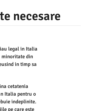
cte necesare
au legal in Italia
 minoritate din
eusind in timp sa
tina cetatenia
in Italia pentru o
ebuie indeplinite.
ile pe care este