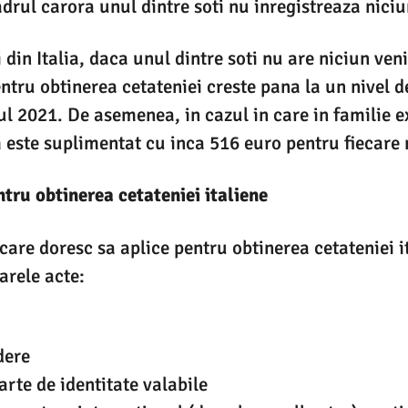
adrul carora unul dintre soti nu inregistreaza niciu
ei din Italia, daca unul dintre soti nu are niciun ven
tru obtinerea cetateniei creste pana la un nivel d
ul 2021. De asemenea, in cazul in care in familie e
 este suplimentat cu inca 516 euro pentru fiecare 
tru obtinerea cetateniei italiene
care doresc sa aplice pentru obtinerea cetateniei i
arele acte:
dere
arte de identitate valabile