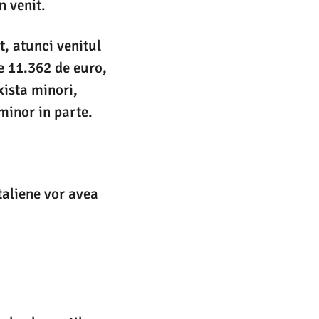
n venit.
it, atunci venitul
e 11.362 de euro,
xista minori,
minor in parte.
taliene vor avea