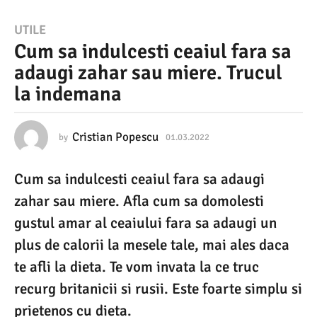
0
UTILE
Cum sa indulcesti ceaiul fara sa
1
adaugi zahar sau miere. Trucul
.
la indemana
0
3
.
Cristian Popescu
by
01.03.2022
0
1
2
.
Cum sa indulcesti ceaiul fara sa adaugi
0
0
3
zahar sau miere. Afla cum sa domolesti
2
.
2
gustul amar al ceaiului fara sa adaugi un
2
0
plus de calorii la mesele tale, mai ales daca
2
0
2
te afli la dieta. Te vom invata la ce truc
1
recurg britanicii si rusii. Este foarte simplu si
.
prietenos cu dieta.
0