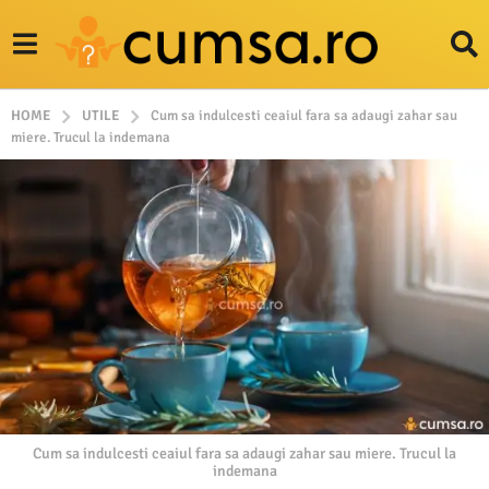
HOME
UTILE
Cum sa indulcesti ceaiul fara sa adaugi zahar sau
miere. Trucul la indemana
Cum sa indulcesti ceaiul fara sa adaugi zahar sau miere. Trucul la
indemana