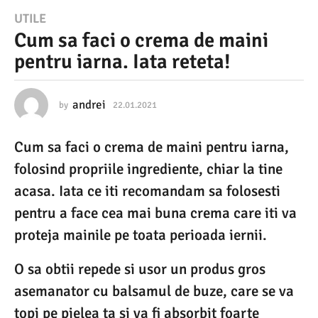
2
UTILE
Cum sa faci o crema de maini
2
pentru iarna. Iata reteta!
.
0
1
andrei
by
22.01.2021
0
8
.
.
Cum sa faci o crema de maini pentru iarna,
1
2
2
folosind propriile ingrediente, chiar la tine
0
.
2
acasa. Iata ce iti recomandam sa folosesti
2
0
pentru a face cea mai buna crema care iti va
1
2
3
proteja mainile pe toata perioada iernii.
0
8
O sa obtii repede si usor un produs gros
.
asemanator cu balsamul de buze, care se va
1
topi pe pielea ta si va fi absorbit foarte