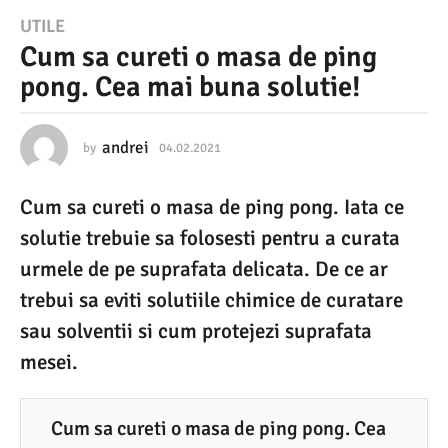
0
UTILE
Cum sa cureti o masa de ping
4
pong. Cea mai buna solutie!
.
0
2
andrei
by
04.02.2021
0
4
.
.
Cum sa cureti o masa de ping pong. Iata ce
0
2
2
solutie trebuie sa folosesti pentru a curata
0
.
2
urmele de pe suprafata delicata. De ce ar
2
0
trebui sa eviti solutiile chimice de curatare
1
2
1
sau solventii si cum protejezi suprafata
0
mesei.
4
.
0
Cum sa cureti o masa de ping pong. Cea