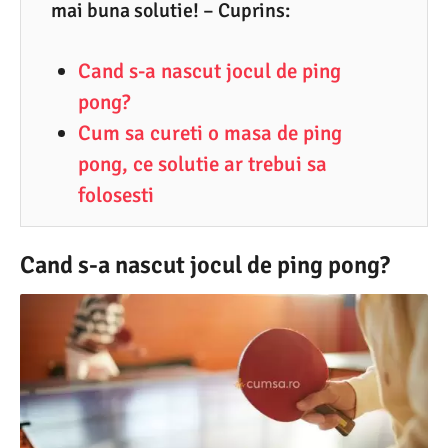
2
mai buna solutie! – Cuprins:
.
Cand s-a nascut jocul de ping
2
pong?
0
Cum sa cureti o masa de ping
2
pong, ce solutie ar trebui sa
1
folosesti
Cand s-a nascut jocul de ping pong?