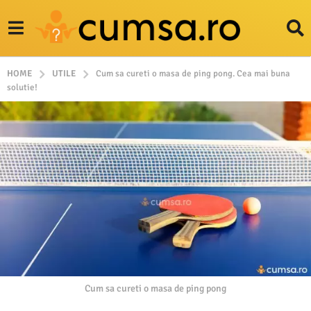
HOME
UTILE
Cum sa cureti o masa de ping pong. Cea mai buna
solutie!
Cum sa cureti o masa de ping pong