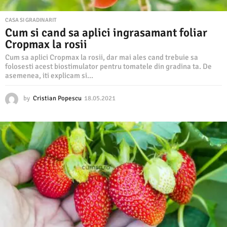
CASA SI GRADINARIT
Cum si cand sa aplici ingrasamant foliar
Cropmax la rosii
Cum sa aplici Cropmax la rosii, dar mai ales cand trebuie sa
folosesti acest biostimulator pentru tomatele din gradina ta. De
asemenea, iti explicam si...
by
Cristian Popescu
18.05.2021
1
0
.
0
5
.
2
0
2
3