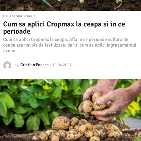
CASA SI GRADINARIT
Cum sa aplici Cropmax la ceapa si in ce
perioade
Cum sa aplici Cropmax la ceapa. Afla in ce perioade cultura de
ceapa are nevoie de fertilizare, dar si cum sa aplici ingrasamantul
in mod...
by
Cristian Popescu
19.04.2024
1
9
.
0
4
.
2
0
2
4