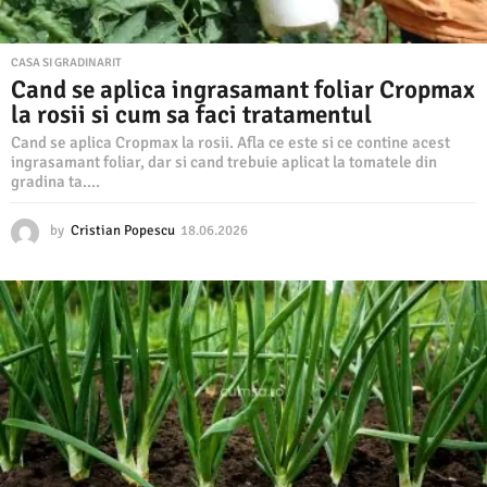
CASA SI GRADINARIT
Cand se aplica ingrasamant foliar Cropmax
la rosii si cum sa faci tratamentul
Cand se aplica Cropmax la rosii. Afla ce este si ce contine acest
ingrasamant foliar, dar si cand trebuie aplicat la tomatele din
gradina ta....
by
Cristian Popescu
18.06.2026
1
8
.
0
6
.
2
0
2
6