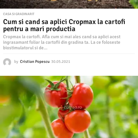
CASA SI GRADINARIT
Cum si cand sa aplici Cropmax la cartofi
pentru a mari productia
Cropmax la cartofi. Afla cum si mai ales cand sa aplici acest
ingrasamant foliar la cartofii din gradina ta. La ce foloseste
biostimulatorul si de...
by
Cristian Popescu
30.05.2021
0
7
.
0
2
.
2
0
2
2