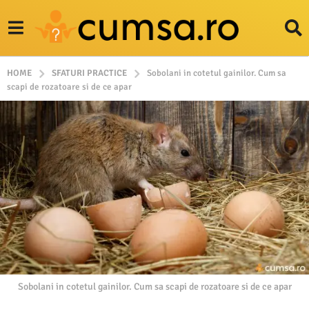
HOME
SFATURI PRACTICE
Sobolani in cotetul gainilor. Cum sa
scapi de rozatoare si de ce apar
Sobolani in cotetul gainilor. Cum sa scapi de rozatoare si de ce apar