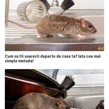
Cum sa tii soarecii departe de casa ta? Iata cea mai
simpla metoda!