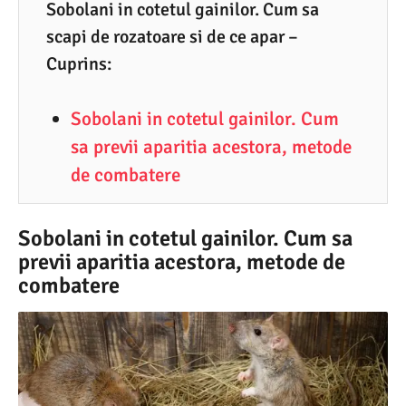
0
Sobolani in cotetul gainilor. Cum sa
scapi de rozatoare si de ce apar –
.
Cuprins:
2
0
Sobolani in cotetul gainilor. Cum
2
sa previi aparitia acestora, metode
5
de combatere
Sobolani in cotetul gainilor. Cum sa
previi aparitia acestora, metode de
combatere