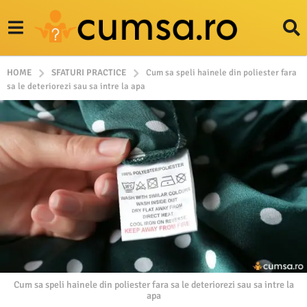
HOME
SFATURI PRACTICE
Cum sa speli hainele din poliester fara
sa le deteriorezi sau sa intre la apa
Cum sa speli hainele din poliester fara sa le deteriorezi sau sa intre la
apa