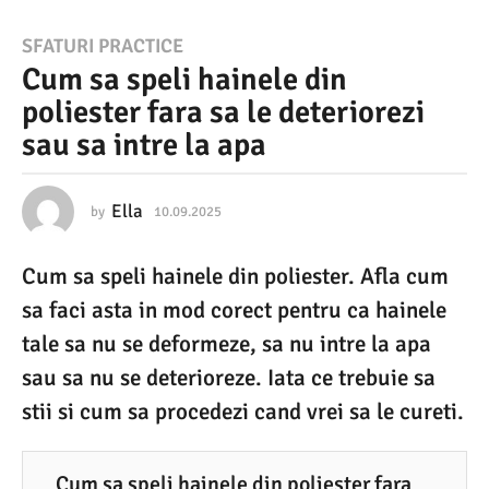
1
SFATURI PRACTICE
Cum sa speli hainele din
0
poliester fara sa le deteriorezi
.
sau sa intre la apa
0
9
.
Ella
by
10.09.2025
1
0
2
.
Cum sa speli hainele din poliester. Afla cum
0
0
9
sa faci asta in mod corect pentru ca hainele
2
.
2
tale sa nu se deformeze, sa nu intre la apa
5
0
sau sa nu se deterioreze. Iata ce trebuie sa
2
1
5
stii si cum sa procedezi cand vrei sa le cureti.
0
.
0
Cum sa speli hainele din poliester fara