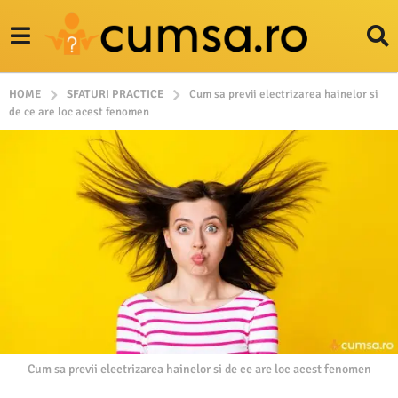
HOME
SFATURI PRACTICE
Cum sa previi electrizarea hainelor si
de ce are loc acest fenomen
Cum sa previi electrizarea hainelor si de ce are loc acest fenomen