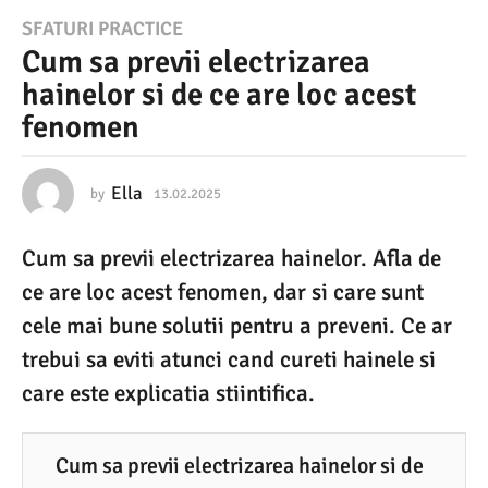
1
SFATURI PRACTICE
Cum sa previi electrizarea
3
hainelor si de ce are loc acest
.
fenomen
0
2
.
Ella
by
13.02.2025
1
3
2
.
Cum sa previi electrizarea hainelor. Afla de
0
0
2
ce are loc acest fenomen, dar si care sunt
2
.
2
cele mai bune solutii pentru a preveni. Ce ar
5
0
trebui sa eviti atunci cand cureti hainele si
2
1
5
care este explicatia stiintifica.
3
.
0
Cum sa previi electrizarea hainelor si de