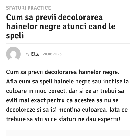
2
SFATURI PRACTICE
Cum sa previi decolorarea
0
hainelor negre atunci cand le
.
speli
0
6
.
Ella
by
20.06.2025
2
0
2
.
Cum sa previi decolorarea hainelor negre.
0
0
6
Afla cum sa speli hainele negre sau inchise la
2
.
2
culoare in mod corect, dar si ce ar trebui sa
5
0
eviti mai exact pentru ca acestea sa nu se
2
2
5
decoloreze si sa isi mentina culoarea. Iata ce
0
trebuie sa stii si ce sfaturi ne dau expertii!
.
0