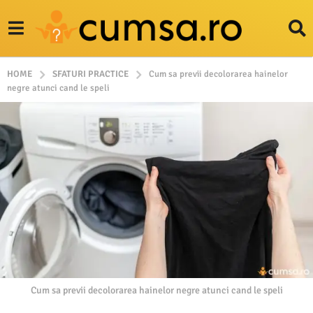
HOME
SFATURI PRACTICE
Cum sa previi decolorarea hainelor
negre atunci cand le speli
Cum sa previi decolorarea hainelor negre atunci cand le speli