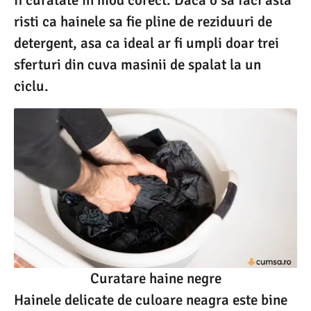
fi curatate in mod corect. Daca o sa faci asta
risti ca hainele sa fie pline de reziduuri de
detergent, asa ca ideal ar fi umpli doar trei
sferturi din cuva masinii de spalat la un
ciclu.
Curatare haine negre
Hainele delicate de culoare neagra este bine