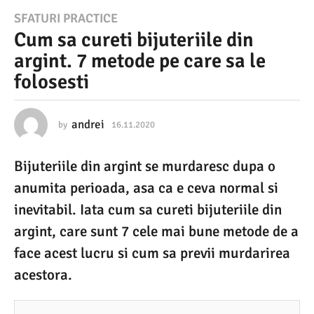
1
SFATURI PRACTICE
Cum sa cureti bijuteriile din
6
argint. 7 metode pe care sa le
.
folosesti
1
1
.
andrei
by
16.11.2020
1
6
2
.
Bijuteriile din argint se murdaresc dupa o
1
0
1
anumita perioada, asa ca e ceva normal si
2
.
2
inevitabil. Iata cum sa cureti bijuteriile din
0
0
argint, care sunt 7 cele mai bune metode de a
2
1
0
face acest lucru si cum sa previi murdarirea
6
acestora.
.
1