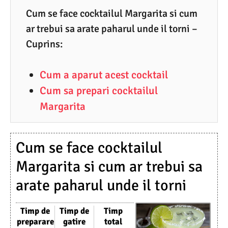
4
Cum se face cocktailul Margarita si cum
ar trebui sa arate paharul unde il torni –
.
Cuprins:
2
0
Cum a aparut acest cocktail
2
Cum sa prepari cocktailul
3
Margarita
Cum se face cocktailul
Margarita si cum ar trebui sa
arate paharul unde il torni
Timp de
Timp de
Timp
preparare
gatire
total