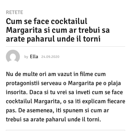
2
RETETE
Cum se face cocktailul
4
Margarita si cum ar trebui sa
.
arate paharul unde il torni
0
9
.
Ella
by
24.09.2020
0
6
2
.
Nu de multe ori am vazut in filme cum
0
0
4
protagonistii serveau o Margarita pe o plaja
2
.
2
insorita. Daca si tu vrei sa inveti cum se face
0
0
cocktailul Margarita, o sa iti explicam fiecare
2
0
3
pas. De asemenea, iti spunem si cum ar
6
trebui sa arate paharul unde il torni.
.
0