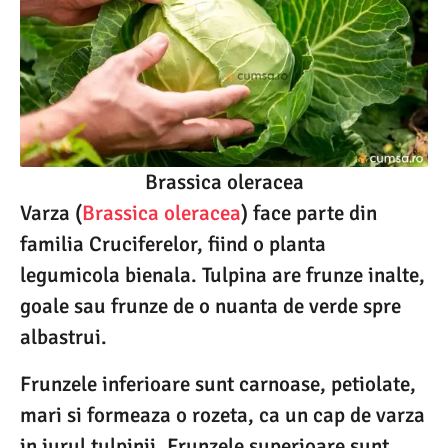
Brassica oleracea
Varza (
Brassica oleracea
) face parte din
familia Cruciferelor, fiind o planta
legumicola bienala. Tulpina are frunze inalte,
goale sau frunze de o nuanta de verde spre
albastrui.
Frunzele inferioare sunt carnoase, petiolate,
mari si formeaza o rozeta, ca un cap de varza
in jurul tulpinii. Frunzele superioare sunt