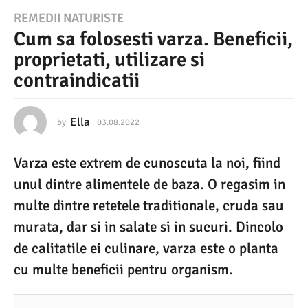
0
REMEDII NATURISTE
Cum sa folosesti varza. Beneficii,
3
proprietati, utilizare si
.
contraindicatii
0
8
.
Ella
by
03.08.2022
0
3
2
.
Varza este extrem de cunoscuta la noi, fiind
0
0
8
unul dintre alimentele de baza. O regasim in
2
.
2
multe dintre retetele traditionale, cruda sau
2
0
murata, dar si in salate si in sucuri. Dincolo
2
0
2
de calitatile ei culinare, varza este o planta
3
cu multe beneficii pentru organism.
.
0