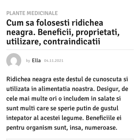
0
PLANTE MEDICINALE
Cum sa folosesti ridichea
4
neagra. Beneficii, proprietati,
.
utilizare, contraindicatii
1
1
.
Ella
by
04.11.2021
0
4
2
.
Ridichea neagra este destul de cunoscuta si
1
0
1
utilizata in alimentatia noastra. Desigur, de
2
.
2
cele mai multe ori o includem in salate si
1
0
sunt multi care se sperie putin de gustul
2
0
1
intepator al acestei legume. Beneficiile ei
4
pentru organism sunt, insa, numeroase.
.
1