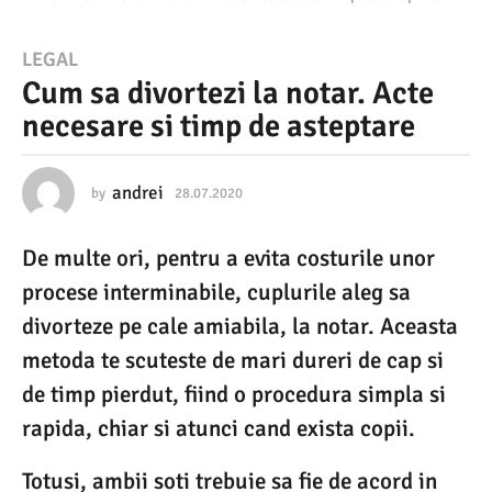
2
LEGAL
Cum sa divortezi la notar. Acte
8
necesare si timp de asteptare
.
0
7
andrei
by
28.07.2020
1
0
.
.
De multe ori, pentru a evita costurile unor
0
2
8
procese interminabile, cuplurile aleg sa
0
.
2
divorteze pe cale amiabila, la notar. Aceasta
2
0
metoda te scuteste de mari dureri de cap si
0
2
0
de timp pierdut, fiind o procedura simpla si
1
rapida, chiar si atunci cand exista copii.
0
.
Totusi, ambii soti trebuie sa fie de acord in