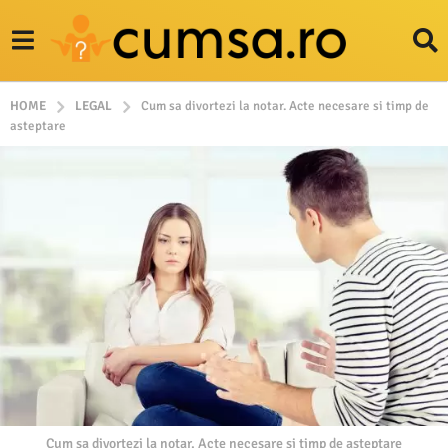
HOME
LEGAL
Cum sa divortezi la notar. Acte necesare si timp de
asteptare
Cum sa divortezi la notar. Acte necesare si timp de asteptare