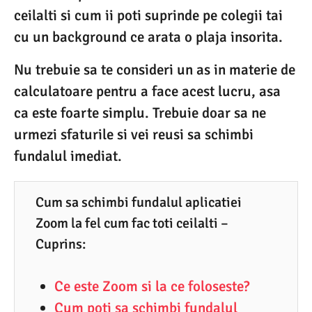
ceilalti si cum ii poti suprinde pe colegii tai
0
cu un background ce arata o plaja insorita.
8
.
Nu trebuie sa te consideri un as in materie de
2
calculatoare pentru a face acest lucru, asa
0
ca este foarte simplu. Trebuie doar sa ne
2
urmezi sfaturile si vei reusi sa schimbi
0
fundalul imediat.
Cum sa schimbi fundalul aplicatiei
Zoom la fel cum fac toti ceilalti –
Cuprins:
Ce este Zoom si la ce foloseste?
Cum poti sa schimbi fundalul