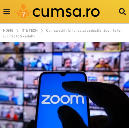
HOME
IT & TECH
Cum sa schimbi fundalul aplicatiei Zoom la fel
cum fac toti ceilalti