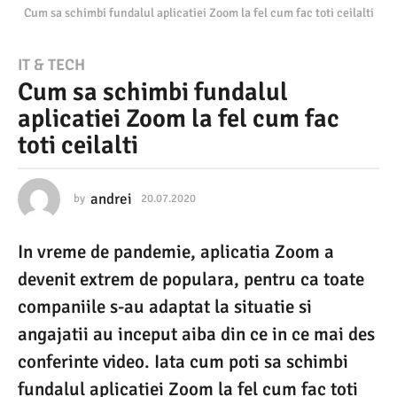
Cum sa schimbi fundalul aplicatiei Zoom la fel cum fac toti ceilalti
2
IT & TECH
Cum sa schimbi fundalul
0
aplicatiei Zoom la fel cum fac
.
toti ceilalti
0
7
.
andrei
by
20.07.2020
1
0
2
.
In vreme de pandemie, aplicatia Zoom a
0
0
8
devenit extrem de populara, pentru ca toate
2
.
2
companiile s-au adaptat la situatie si
0
0
angajatii au inceput aiba din ce in ce mai des
2
1
0
conferinte video. Iata cum poti sa schimbi
0
fundalul aplicatiei Zoom la fel cum fac toti
.