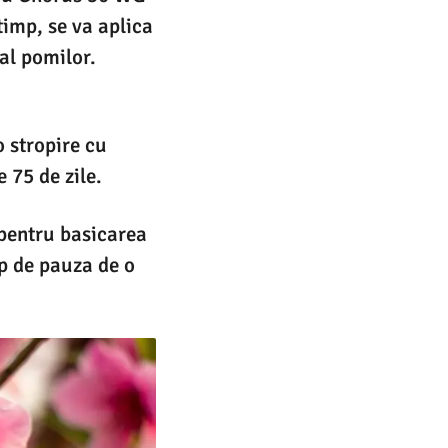
timp, se va aplica
al pomilor.
o stropire cu
 75 de zile.
 pentru basicarea
mp de pauza de o