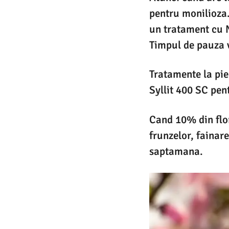
pentru monilioza.
un tratament cu 
Timpul de pauza v
Tratamente la pier
Syllit 400 SC pent
Cand 10% din flor
frunzelor, fainar
saptamana.