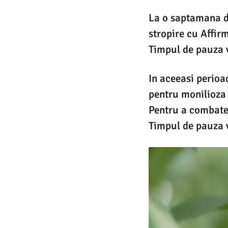
La o saptamana du
stropire cu Affir
Timpul de pauza 
In aceeasi perioa
pentru monilioza 
Pentru a combate 
Timpul de pauza v