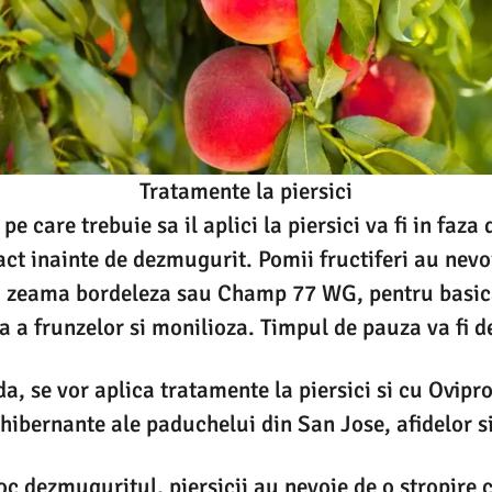
Tratamente la piersici
e care trebuie sa il aplici la piersici va fi in faza
act inainte de dezmugurit. Pomii fructiferi au nevo
, zeama bordeleza sau Champ 77 WG, pentru basica
 a frunzelor si monilioza. Timpul de pauza va fi de 
da, se vor aplica tratamente la piersici si cu Ovipr
ibernante ale paduchelui din San Jose, afidelor si
oc dezmuguritul, piersicii au nevoie de o stropir