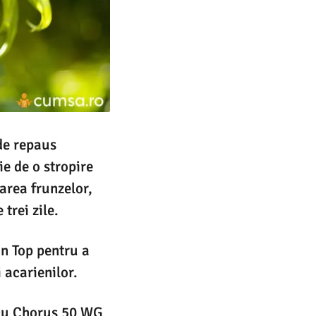
 de repaus
ie de o stropire
rea frunzelor,
trei zile.
on Top pentru a
 acarienilor.
e cu Chorus 50 WG