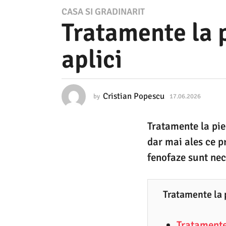
1
CASA SI GRADINARIT
Tratamente la p
7
.
aplici
0
6
.
Cristian Popescu
by
17.06.2026
1
2
7
.
0
Tratamente la pier
0
2
6
dar mai ales ce pr
.
6
2
fenofaze sunt nec
0
1
2
7
6
Tratamente la p
.
0
Tratamente