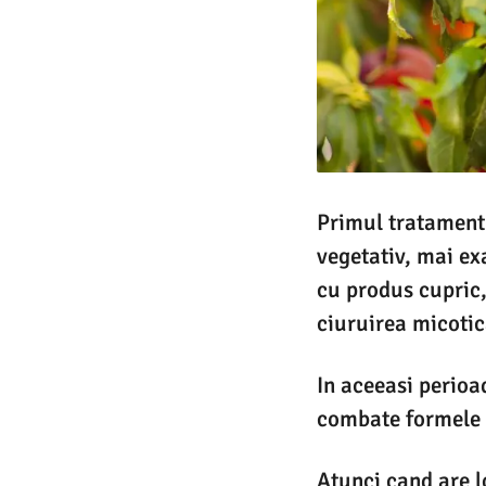
Primul tratament p
vegetativ, mai ex
cu produs cupric
ciuruirea micotica
In aceeasi perioa
combate formele h
Atunci cand are l