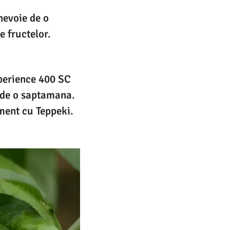
nevoie de o
e fructelor.
xperience 400 SC
i de o saptamana.
ment cu Teppeki.