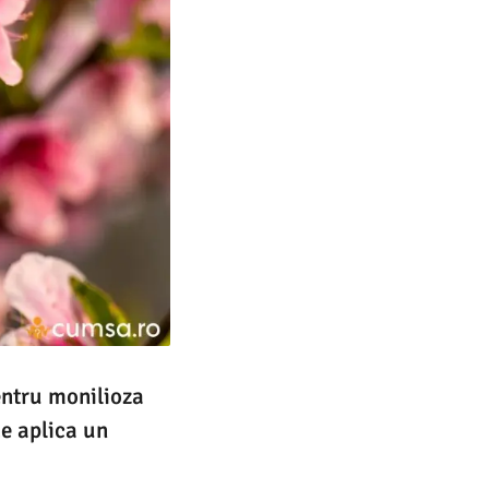
entru monilioza
de aplica un