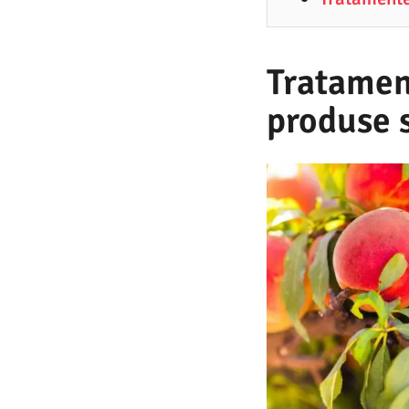
6
.
2
Tratament
0
produse 
2
6