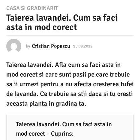
2
CASA SI GRADINARIT
Taierea lavandei. Cum sa faci
5
asta in mod corect
.
0
8
Cristian Popescu
by
25.08.2022
2
5
.
.
Taierea lavandei. Afla cum sa faci asta in
0
2
8
mod corect si care sunt pasii pe care trebuie
0
.
2
sa ii urmezi pentru a nu afecta cresterea tufei
2
0
de lavanda. Ce trebuie sa stii daca si tu cresti
2
2
2
aceasta planta in gradina ta.
2
5
.
Taierea lavandei. Cum sa faci asta in
0
mod corect – Cuprins: