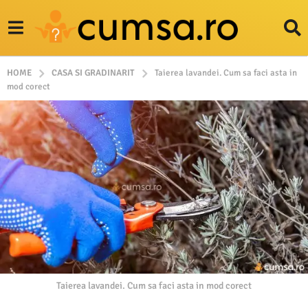
HOME
CASA SI GRADINARIT
Taierea lavandei. Cum sa faci asta in
mod corect
Taierea lavandei. Cum sa faci asta in mod corect