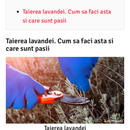
8
Taierea lavandei. Cum sa faci asta
.
si care sunt pasii
2
0
2
Taierea lavandei. Cum sa faci asta si
care sunt pasii
2
Taierea lavandei