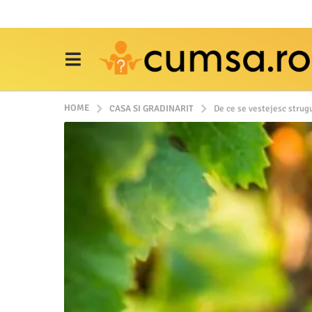
HOME
CASA SI GRADINARIT
De ce se vestejesc strug