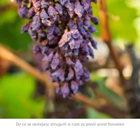
De ce se vestejesc strugurii si cum sa previi acest fenomen