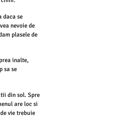
a daca se
avea nevoie de
ndam plasele de
prea inalte,
p sa se
tii din sol. Spre
enul are loc si
de vie trebuie