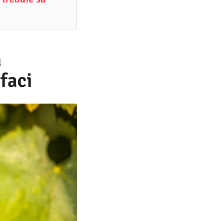
a
 faci