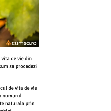
vita de vie din
i cum sa procedezi
cul de vita de vie
in numarul
ate naturala prin
rchini.