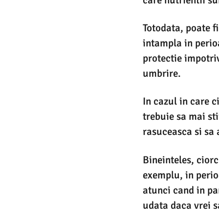
Totodata, poate f
intampla in perioa
protectie impotri
umbrire.
In cazul in care c
trebuie sa mai sti
rasuceasca si sa 
Bineinteles, ciorc
exemplu, in perio
atunci cand in pa
udata daca vrei sa