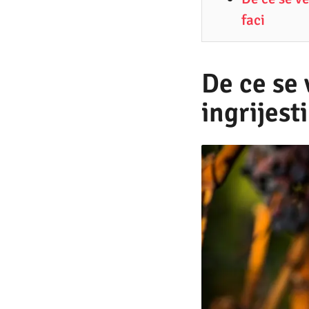
9
faci
.
2
0
De ce se 
2
ingrijesti
5