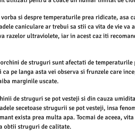
i vorba si despre temperaturile prea ridicate, asa c
dele caniculare ar trebui sa stii ca vita de vie va 
va razelor ultraviolete, iar in acest caz iti recoma
iorchini de struguri sunt afectati de temperaturile 
i ca pe langa asta vei observa si frunzele care ince
aiba marginile uscate.
hinii de struguri se pot vesteji si din cauza umidita
adele secetoase strugurii se pot vesteji, insa fenom
mant exista prea multa apa. Tocmai de aceea, vita 
 obtii struguri de calitate.