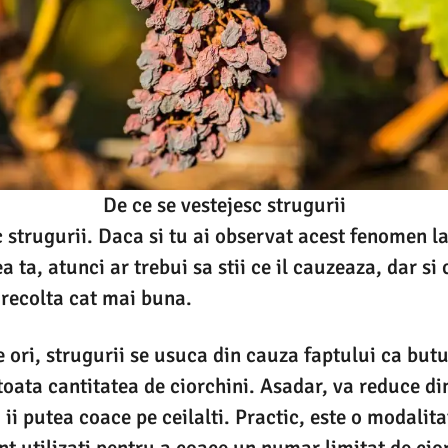
De ce se vestejesc strugurii
 strugurii. Daca si tu ai observat acest fenomen la 
 ta, atunci ar trebui sa stii ce il cauzeaza, dar s
 recolta cat mai buna.
 ori, strugurii se usuca din cauza faptului ca butu
toata cantitatea de ciorchini. Asadar, va reduce d
ii putea coace pe ceilalti. Practic, este o modalit
nt utilizati pentru a coace un numar limitat de cio