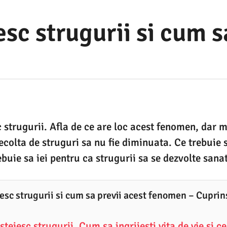
esc strugurii si cum s
c strugurii. Afla de ce are loc acest fenomen, dar m
ecolta de struguri sa nu fie diminuata. Ce trebuie s
buie sa iei pentru ca strugurii sa se dezvolte sana
jesc strugurii si cum sa previi acest fenomen – Cuprin
stejesc strugurii. Cum sa ingrijesti vita de vie si c