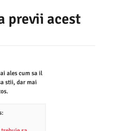
a previi acest
ai ales cum sa il
a stii, dar mai
tos.
s:
e trebuie sa