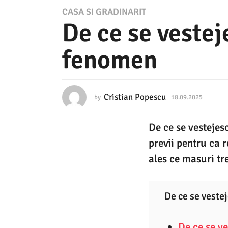
1
CASA SI GRADINARIT
De ce se vestej
8
.
fenomen
0
9
.
Cristian Popescu
by
18.09.2025
1
2
8
.
0
De ce se vestejes
0
2
9
previi pentru ca r
.
5
2
ales ce masuri tre
0
1
2
8
5
De ce se veste
.
0
De ce se ve