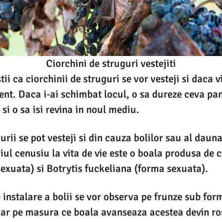
Ciorchini de struguri vestejiti
tii ca ciorchinii de struguri se vor vesteji si daca vi
ent. Daca i-ai schimbat locul, o sa dureze ceva pan
si o sa isi revina in noul mediu.
urii se pot vesteji si din cauza bolilor sau al dauna
ul cenusiu la vita de vie este o boala produsa de 
exuata) si Botrytis fuckeliana (forma sexuata).
instalare a bolii se vor observa pe frunze sub for
iar pe masura ce boala avanseaza acestea devin ro