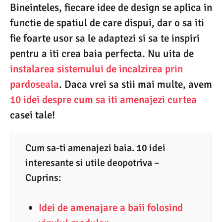
.
Bineinteles, fiecare idee de design se aplica in
1
functie de spatiul de care dispui, dar o sa iti
0
fie foarte usor sa le adaptezi si sa te inspiri
.
pentru a iti crea baia perfecta. Nu uita de
2
instalarea sistemului de incalzirea prin
0
pardoseala
. Daca vrei sa stii mai multe, avem
2
10 idei despre cum sa iti amenajezi curtea
0
casei tale!
Cum sa-ti amenajezi baia. 10 idei
interesante si utile deopotriva –
Cuprins:
Idei de amenajare a baii folosind