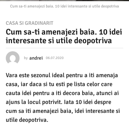
Cum sa-ti amenajezi baia. 10 idei interesante si utile deopotriva
0
CASA SI GRADINARIT
Cum sa-ti amenajezi baia. 10 idei
6
interesante si utile deopotriva
.
0
7
andrei
by
06.07.2020
2
5
.
.
Vara este sezonul ideal pentru a iti amenaja
1
2
0
casa, iar daca si tu esti pe lista celor care
0
.
2
cauta idei pentru a iti decora baia, atunci ai
2
0
ajuns la locul potrivit. Iata 10 idei despre
0
2
0
cum sa iti amenajezi baia, idei interesante si
2
utile deopotriva.
5