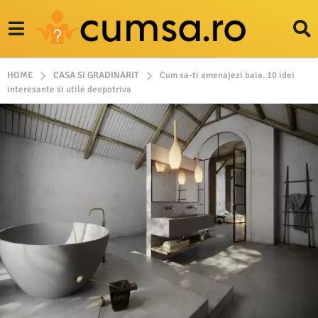
HOME
CASA SI GRADINARIT
Cum sa-ti amenajezi baia. 10 idei
interesante si utile deopotriva