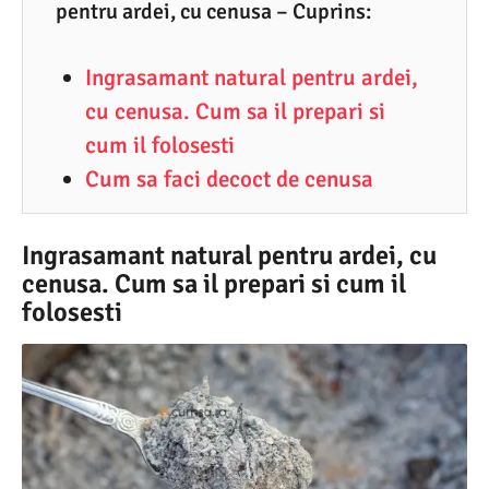
5
pentru ardei, cu cenusa – Cuprins:
.
Ingrasamant natural pentru ardei,
2
cu cenusa. Cum sa il prepari si
0
cum il folosesti
2
Cum sa faci decoct de cenusa
1
Ingrasamant natural pentru ardei, cu
cenusa. Cum sa il prepari si cum il
folosesti