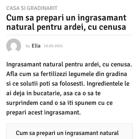
1
CASA SI GRADINARIT
Cum sa prepari un ingrasamant
0
natural pentru ardei, cu cenusa
.
0
5
Ella
by
10.05.2021
1
0
.
.
Ingrasamant natural pentru ardei, cu cenusa.
0
2
5
Afla cum sa fertilizezi legumele din gradina
0
.
2
si ce solutii poti sa folosesti. Ingredientele le
2
0
ai deja in bucatarie, asa ca o sa te
1
2
1
surprindem cand o sa iti spunem cu ce
1
prepari acest ingrasamant.
0
.
0
Cum sa prepari un ingrasamant natural