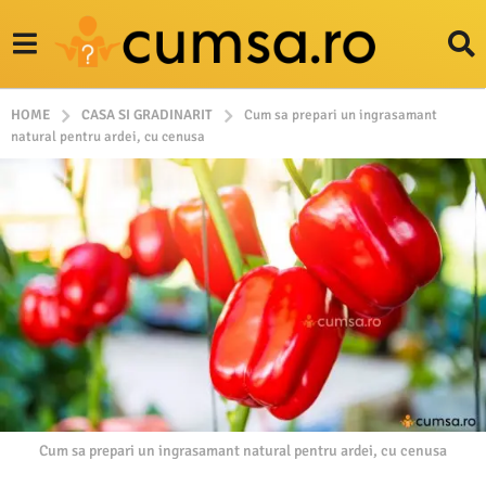
HOME
CASA SI GRADINARIT
Cum sa prepari un ingrasamant
natural pentru ardei, cu cenusa
Cum sa prepari un ingrasamant natural pentru ardei, cu cenusa