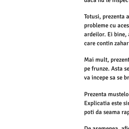
Totusi, prezenta a
probleme cu acest
ardeilor. Ei bine,
care contin zahar
Mai mult, prezent
pe frunze. Asta s
va incepe sa se br
Prezenta mustelor 
Explicatia este s
poti da seama rap
De asemenea, afid