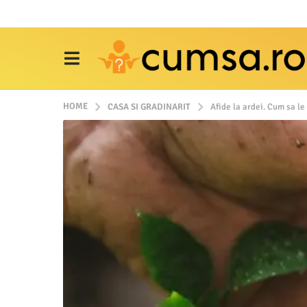
HOME
CASA SI GRADINARIT
Afide la ardei. Cum sa le