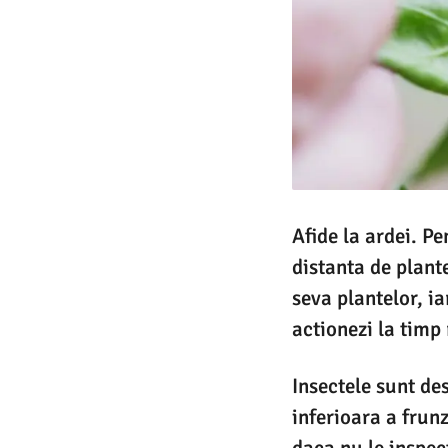
Afide la ardei. Pen
distanta de plant
seva plantelor, i
actionezi la timp 
Insectele sunt de
inferioara a frun
daca nu le inspec