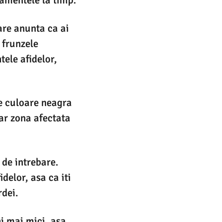
care anunta ca ai
 frunzele
tele afidelor,
de culoare neagra
ar zona afectata
 de intrebare.
delor, asa ca iti
rdei.
i mai mici, asa