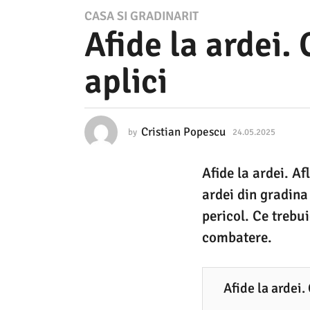
2
CASA SI GRADINARIT
Afide la ardei.
4
.
aplici
0
5
.
Cristian Popescu
by
24.05.2025
2
2
4
.
0
Afide la ardei. Af
0
2
5
ardei din gradina 
.
5
2
pericol. Ce trebui
0
2
combatere.
2
4
5
.
Afide la ardei.
0