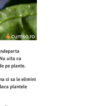
 indeparta
 Nu uita ca
de pe plante.
a si sa le elimini
daca plantele