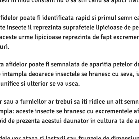
fidelor poate fi identificata rapid si primul semn 
e insecte il reprezinta suprafetele lipicioase de pe
 aceste urme lipicioase reprezinta de fapt excremen
uri.
a afidelor poate fi semnalata de aparitia petelor 
e intampla deoarece insectele se hranesc cu seva, i
unifice si ulterior se va usca.
sau a furnicilor ar trebui sa iti ridice un alt semn
impla: aceste insecte se hranesc cu excrementele afi
id de prezenta acestui daunator in cultura ta de a
ele vor ataca si lastarii sau frunzele de dimensiun