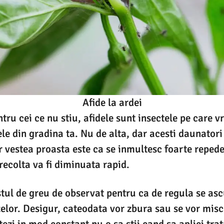
Afide la ardei
tru cei ce nu stiu, afidele sunt insectele pe care vre
ele din gradina ta. Nu de alta, dar acesti daunatori
ar vestea proasta este ca se inmultesc foarte reped
recolta va fi diminuata rapid.
stul de greu de observat pentru ca de regula se as
zelor. Desigur, cateodata vor zbura sau se vor misc
tezi in mod constant nu o sa stii cand sa aplici tra