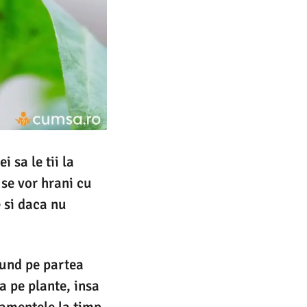
i sa le tii la
 se vor hrani cu
e si daca nu
cund pe partea
a pe plante, insa
tamentele la timp.