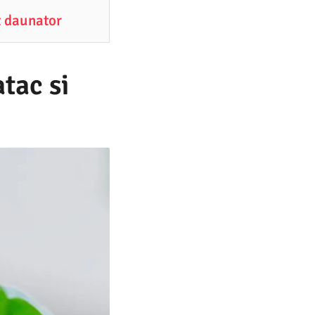
t daunator
atac si