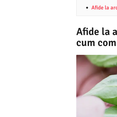
5
Afide la a
.
2
0
Afide la 
2
cum comb
5