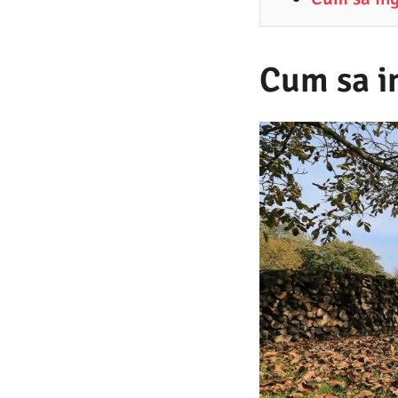
0
.
2
Cum sa i
0
2
3