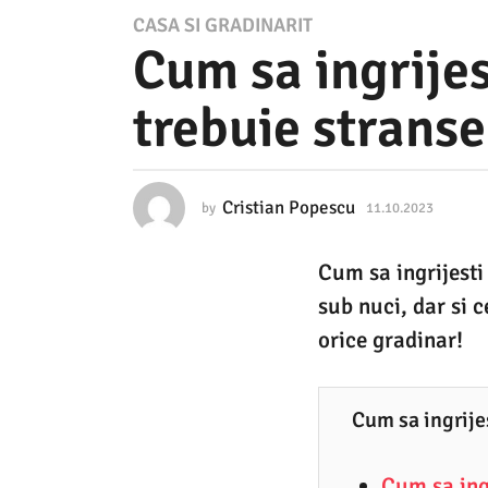
1
CASA SI GRADINARIT
Cum sa ingrijes
1
.
trebuie stranse
1
0
.
Cristian Popescu
by
11.10.2023
1
2
1
.
0
Cum sa ingrijesti
1
2
0
sub nuci, dar si c
.
3
2
orice gradinar!
0
1
2
1
3
Cum sa ingrije
.
1
Cum sa ing