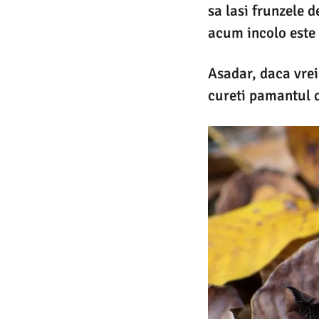
sa lasi frunzele d
acum incolo este 
Asadar, daca vrei
cureti pamantul d