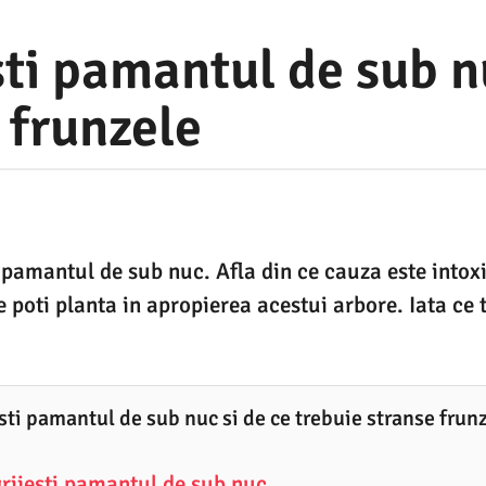
ti pamantul de sub nu
 frunzele
 pamantul de sub nuc. Afla din ce cauza este into
e poti planta in apropierea acestui arbore. Iata ce 
sti pamantul de sub nuc si de ce trebuie stranse frun
rijesti pamantul de sub nuc