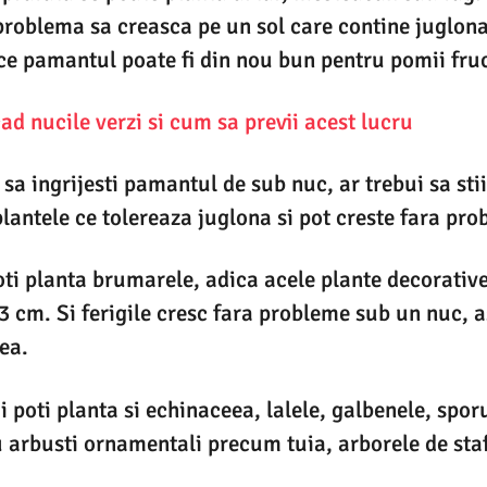
problema sa creasca pe un sol care contine juglona 
ce pamantul poate fi din nou bun pentru pomii fruc
ad nucile verzi si cum sa previi acest lucru
a ingrijesti pamantul de sub nuc, ar trebui sa stii
plantele ce tolereaza juglona si pot creste fara pro
oti planta brumarele, adica acele plante decorative
 cm. Si ferigile cresc fara probleme sub un nuc, as
ea.
poti planta si echinaceea, lalele, galbenele, sporu
arbusti ornamentali precum tuia, arborele de sta