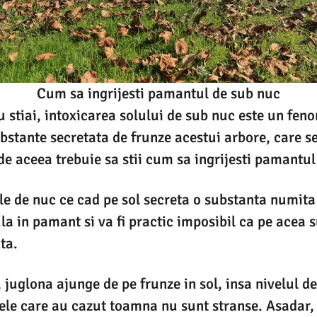
Cum sa ingrijesti pamantul de sub nuc
nu stiai, intoxicarea solului de sub nuc este un fen
bstante secretata de frunze acestui arbore, care 
de aceea trebuie sa stii cum sa ingrijesti pamantul
le de nuc ce cad pe sol secreta o substanta numita
a in pamant si va fi practic imposibil ca pe acea 
ta.
, juglona ajunge de pe frunze in sol, insa nivelul d
ele care au cazut toamna nu sunt stranse. Asadar,