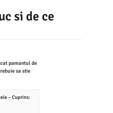
c si de ce
xicat pamantul de
trebuie sa stie
zele – Cuprins: