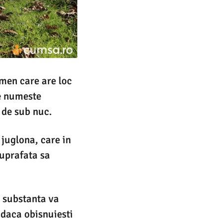
omen care are loc
se numeste
 de sub nuc.
 juglona, care in
suprafata sa
e substanta va
 daca obisnuiesti