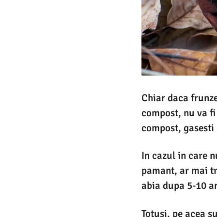
Chiar daca frunzel
compost, nu va fi
compost, gasesti 
In cazul in care 
pamant, ar mai tr
abia dupa 5-10 an
Totusi, pe acea s