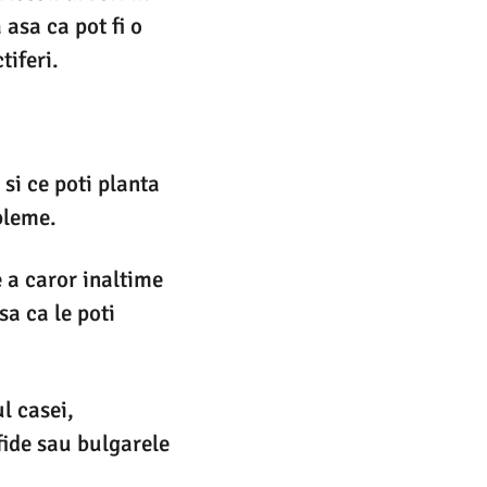
asa ca pot fi o
tiferi.
 si ce poti planta
bleme.
 a caror inaltime
a ca le poti
l casei,
fide sau bulgarele