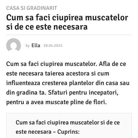
2
CASA SI GRADINARIT
Cum sa faci ciupirea muscatelor
8
si de ce este necesara
.
0
4
Ella
by
28.04.2021
2
8
.
.
Cum sa faci ciupirea muscatelor. Afla de ce
0
2
4
este necesara taierea acestora si cum
0
.
2
influenteaza cresterea plantelor din casa sau
2
0
din gradina ta. Sfaturi pentru incepatori,
1
2
1
pentru a avea muscate pline de flori.
2
8
.
Cum sa faci ciupirea muscatelor si de ce
0
este necesara – Cuprins: