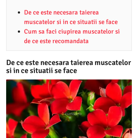
4
De ce este necesara taierea
.
muscatelor si in ce situatii se face
2
Cum sa faci ciupirea muscatelor si
0
de ce este recomandata
2
1
De ce este necesara taierea muscatelor
si in ce situatii se face