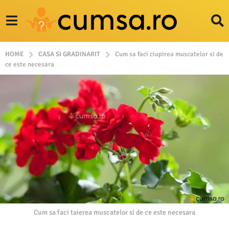
HOME
CASA SI GRADINARIT
Cum sa faci ciupirea muscatelor si de
ce este necesara
Cum sa faci taierea muscatelor si de ce este necesara