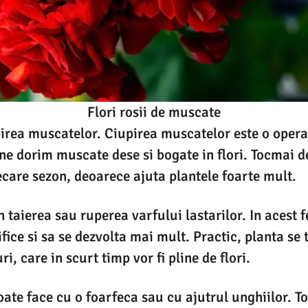
Flori rosii de muscate
irea muscatelor. Ciupirea muscatelor este o opera
e dorim muscate dese si bogate in flori. Tocmai d
iecare sezon, deoarece ajuta plantele foarte mult.
 taierea sau ruperea varfului lastarilor. In acest f
fice si sa se dezvolta mai mult. Practic, planta se ta
i, care in scurt timp vor fi pline de flori.
ate face cu o foarfeca sau cu ajutrul unghiilor. Tot