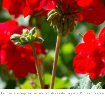
Cand se face ciupirea muscatelor si de ce este necesara. Cum sa procedezi