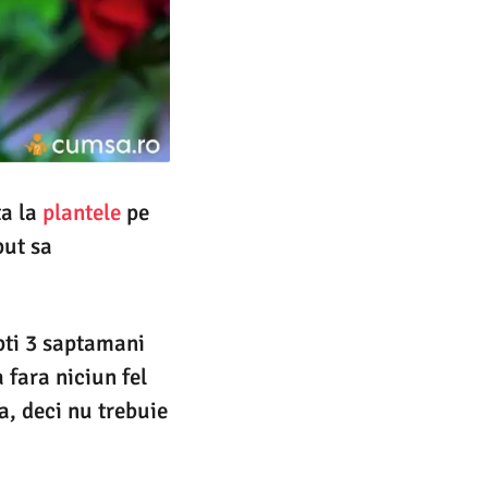
ta la
plantele
pe
put sa
pti 3 saptamani
 fara niciun fel
ea, deci nu trebuie