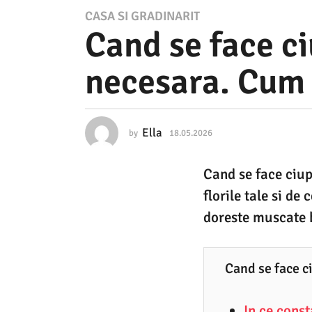
1
CASA SI GRADINARIT
Cand se face ci
8
.
necesara. Cum 
0
5
.
Ella
by
18.05.2026
1
2
8
.
0
Cand se face ciup
0
2
5
florile tale si de
.
6
2
doreste muscate b
0
1
2
8
6
Cand se face c
.
0
In ce cons