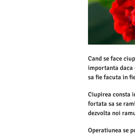
Cand se face ciup
importanta daca n
sa fie facuta in f
Ciupirea consta in
fortata sa se rami
dezvolta noi ramur
Operatiunea se po