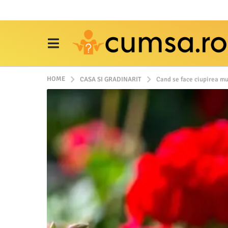
HOME
CASA SI GRADINARIT
Cand se face ciupirea mu