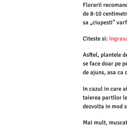
Florarii recoman
de 8-10 centimetr
sa „ciupesti” var
Citeste si:
Ingrasa
Asftel, plantele d
se face doar pe p
de ajuns, asa ca o
In cazul in care 
taierea partilor 
dezvolta in mod 
Mai mult, muscate