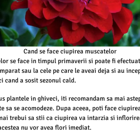
Cand se face ciupirea muscatelor
or se face in timpul primaverii si poate fi efectua
umparat sau la cele pe care le aveai deja si au ince
i cand a sosit sezonul cald.
s plantele in ghiveci, iti recomandam sa mai aste
te sa se acomodeze. Dupa aceea, poti face ciupirea
i trebui sa stii ca ciupirea va intarzia si inflorir
acestea nu vor avea flori imediat.