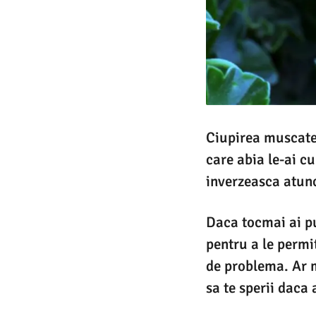
Ciupirea muscatel
care abia le-ai c
inverzeasca atunc
Daca tocmai ai pu
pentru a le permi
de problema. Ar ma
sa te sperii daca 