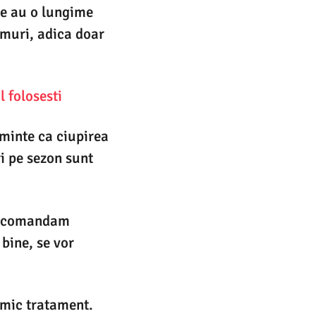
le au o lungime
amuri, adica doar
 folosesti
e minte ca ciupirea
i pe sezon sunt
i recomandam
bine, se vor
 mic tratament.