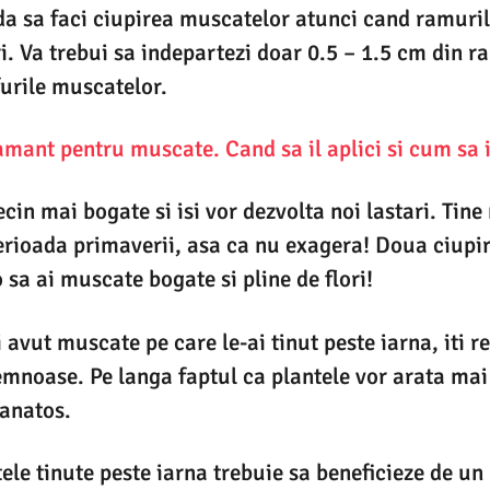
da sa faci ciupirea muscatelor atunci cand ramuri
i. Va trebui sa indepartezi doar 0.5 – 1.5 cm din r
furile muscatelor.
mant pentru muscate. Cand sa il aplici si cum sa il
ecin mai bogate si isi vor dezvolta noi lastari. Tin
erioada primaverii, asa ca nu exagera! Doua ciupir
 sa ai muscate bogate si pline de flori!
ai avut muscate pe care le-ai tinut peste iarna, it
lemnoase. Pe langa faptul ca plantele vor arata mai 
sanatos.
le tinute peste iarna trebuie sa beneficieze de un