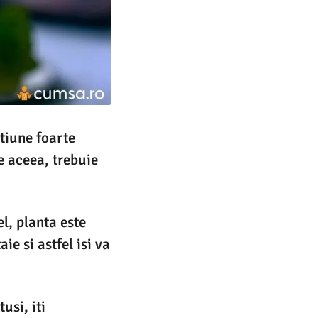
tiune foarte
e aceea, trebuie
el, planta este
ie si astfel isi va
usi, iti