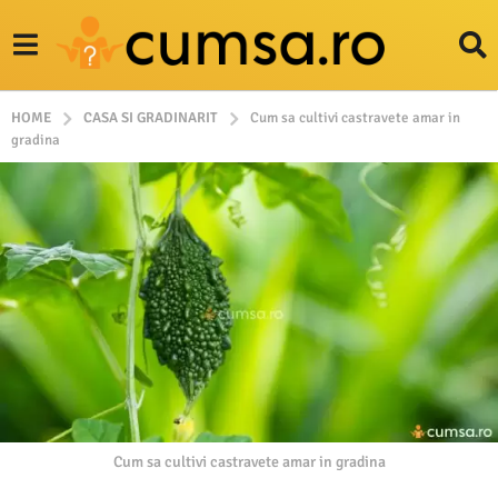
HOME
CASA SI GRADINARIT
Cum sa cultivi castravete amar in
gradina
Cum sa cultivi castravete amar in gradina