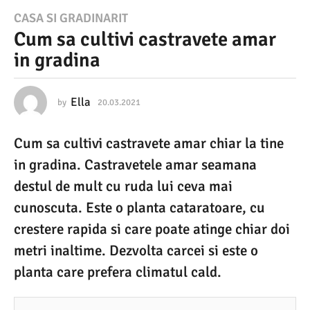
2
CASA SI GRADINARIT
Cum sa cultivi castravete amar
0
in gradina
.
0
3
Ella
by
20.03.2021
2
7
.
.
Cum sa cultivi castravete amar chiar la tine
0
2
3
in gradina. Castravetele amar seamana
0
.
2
destul de mult cu ruda lui ceva mai
2
0
cunoscuta. Este o planta cataratoare, cu
1
2
1
crestere rapida si care poate atinge chiar doi
2
metri inaltime. Dezvolta carcei si este o
7
planta care prefera climatul cald.
.
0