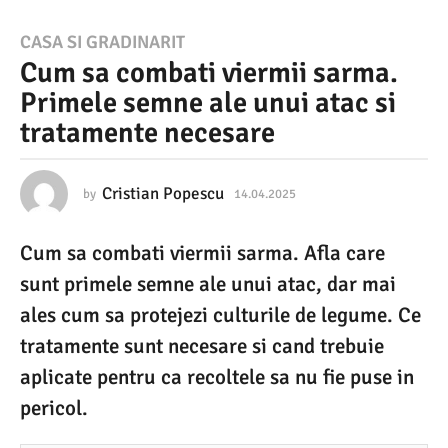
1
CASA SI GRADINARIT
Cum sa combati viermii sarma.
4
Primele semne ale unui atac si
.
tratamente necesare
0
4
.
Cristian Popescu
by
14.04.2025
1
4
2
.
Cum sa combati viermii sarma. Afla care
0
0
4
sunt primele semne ale unui atac, dar mai
2
.
2
ales cum sa protejezi culturile de legume. Ce
5
0
tratamente sunt necesare si cand trebuie
2
1
5
aplicate pentru ca recoltele sa nu fie puse in
4
pericol.
.
0