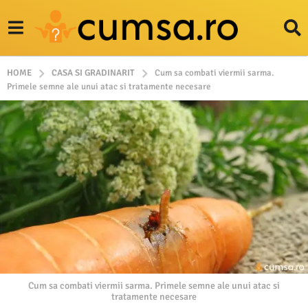
HOME
CASA SI GRADINARIT
Cum sa combati viermii sarma.
Primele semne ale unui atac si tratamente necesare
Cum sa combati viermii sarma. Primele semne ale unui atac si
tratamente necesare