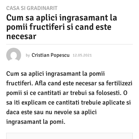
1
CASA SI GRADINARIT
Cum sa aplici ingrasamant la
2
pomii fructiferi si cand este
.
necesar
0
5
.
Cristian Popescu
by
12.05.2021
2
6
2
.
Cum sa aplici ingrasamant la pomii
0
0
2
fructiferi. Afla cand este necesar sa fertilizezi
2
.
2
pomii si ce cantitati ar trebui sa folosesti. O
1
0
sa iti explicam ce cantitati trebuie aplicate si
2
2
2
daca este sau nu nevoie sa aplici
6
ingrasamant la pomi.
.
0