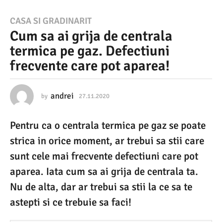
2
CASA SI GRADINARIT
Cum sa ai grija de centrala
7
termica pe gaz. Defectiuni
.
frecvente care pot aparea!
1
1
.
andrei
by
27.11.2020
2
7
2
.
Pentru ca o centrala termica pe gaz se poate
1
0
1
strica in orice moment, ar trebui sa stii care
2
.
2
sunt cele mai frecvente defectiuni care pot
0
0
aparea. Iata cum sa ai grija de centrala ta.
2
2
0
Nu de alta, dar ar trebui sa stii la ce sa te
7
astepti si ce trebuie sa faci!
.
1