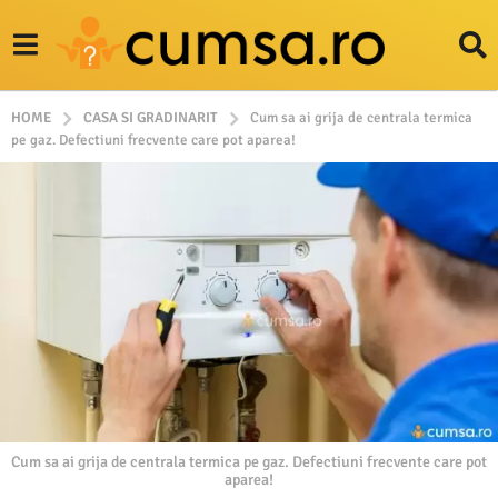
HOME
CASA SI GRADINARIT
Cum sa ai grija de centrala termica
pe gaz. Defectiuni frecvente care pot aparea!
Cum sa ai grija de centrala termica pe gaz. Defectiuni frecvente care pot
aparea!