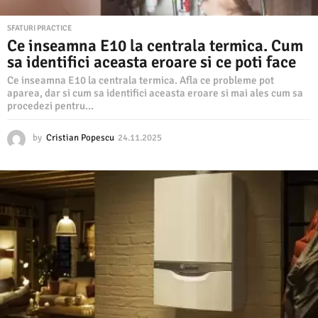
SFATURI PRACTICE
Ce inseamna E10 la centrala termica. Cum
sa identifici aceasta eroare si ce poti face
Ce inseamna E10 la centrala termica. Afla ce probleme pot
aparea, dar si cum sa identifici aceasta eroare si mai ales cum sa
procedezi pentru...
by
Cristian Popescu
24.11.2025
2
4
.
1
1
.
2
0
2
5