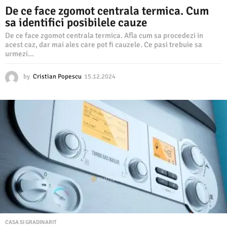
De ce face zgomot centrala termica. Cum
sa identifici posibilele cauze
De ce face zgomot centrala termica. Afla cum sa procedezi in
acest caz, dar mai ales care pot fi cauzele. Ce pasi trebuie sa
urmezi...
by
Cristian Popescu
15.12.2024
1
5
.
1
2
.
2
0
2
4
CASA SI GRADINARIT