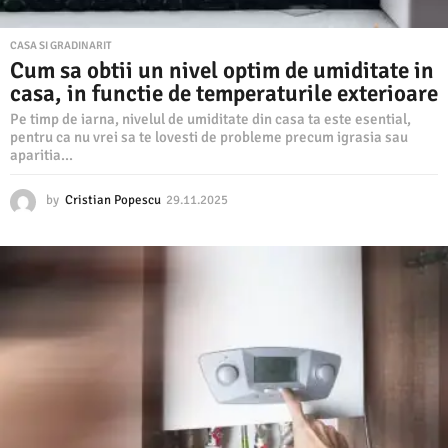
CASA SI GRADINARIT
Cum sa obtii un nivel optim de umiditate in
casa, in functie de temperaturile exterioare
Pe timp de iarna, nivelul de umiditate din casa ta este esential,
pentru ca nu vrei sa te lovesti de probleme precum igrasia sau
aparitia...
by
Cristian Popescu
29.11.2025
2
9
.
1
1
.
2
0
2
5