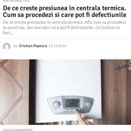
SFATURI PRACTICE
De ce creste presiunea in centrala termica.
Cum sa procedezi si care pot fi defectiunile
De ce creste presiunea in centrala termica. Afla cum sa procedezi
in acest caz, dar mai ales care pot fi defectiunile. Ce trebuie sa
faci...
by
Cristian Popescu
23.12.2024
2
3
.
1
2
.
2
0
2
4
CASA SI GRADINARIT