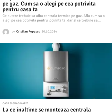
pe gaz. Cum sa o alegi pe cea potrivita
pentru casa ta
Ce putere trebuie sa aiba centrala termica pe gaz. Afla cum sa o
alegi pe cea potrivita pentru locuinta ta, dar si ce trebuie sa...
by
Cristian Popescu
30.10.2024
3
0
.
1
0
.
2
0
2
4
CASA SI GRADINARIT
La ce inaltime se monteaza centrala