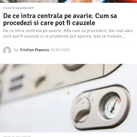
CASA SI GRADINARIT
De ce intra centrala pe avarie. Cum sa
procedezi si care pot fi cauzele
De ce intra centrala pe avarie. Afla cum sa procedezi, dar mai ales
care pot fi cauzele si ce probleme pot aparea. Iata ce trebuie...
by
Cristian Popescu
20.02.2025
2
0
.
0
2
.
2
0
2
5