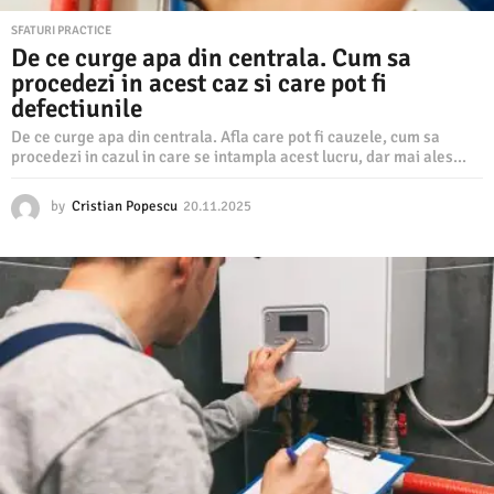
SFATURI PRACTICE
De ce curge apa din centrala. Cum sa
procedezi in acest caz si care pot fi
defectiunile
De ce curge apa din centrala. Afla care pot fi cauzele, cum sa
procedezi in cazul in care se intampla acest lucru, dar mai ales...
by
Cristian Popescu
20.11.2025
2
0
.
1
1
.
2
0
2
5