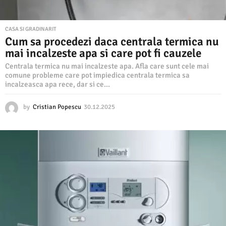
CASA SI GRADINARIT
Cum sa procedezi daca centrala termica nu
mai incalzeste apa si care pot fi cauzele
Centrala termica nu mai incalzeste apa. Afla care sunt cele mai
comune probleme care pot impiedica centrala termica sa
incalzeasca apa rece, dar si ce...
by
Cristian Popescu
30.12.2025
3
0
.
1
2
.
2
0
2
5