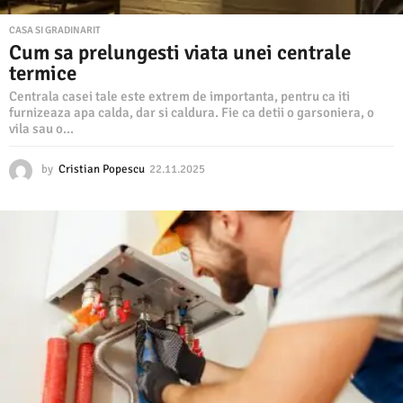
CASA SI GRADINARIT
Cum sa prelungesti viata unei centrale
termice
Centrala casei tale este extrem de importanta, pentru ca iti
furnizeaza apa calda, dar si caldura. Fie ca detii o garsoniera, o
vila sau o...
by
Cristian Popescu
22.11.2025
2
2
.
1
1
.
2
0
2
5