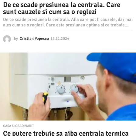
De ce scade presiunea la centrala. Care
sunt cauzele si cum sa o reglezi
De ce scade presiunea la centrala. Afla care pot fi cauzele, dar mai
ales cum sa o reglezi. Care este presiunea optima si ce trebuie...
by
Cristian Popescu
12.11.2024
1
2
.
1
1
.
2
0
2
4
CASA SI GRADINARIT
Ce putere trebuie sa aiba centrala termica