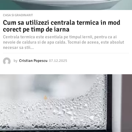
CASA SI GRADINARIT
Cum sa utilizezi centrala termica in mod
corect pe timp de iarna
Centrala termica este esentiala pe timpul iernii, pentru ca ai
nevoie de caldura si de apa calda. Tocmai de aceea, este absolut
necesar sa stii...
by
Cristian Popescu
07.12.2025
0
7
.
1
2
.
2
0
2
5