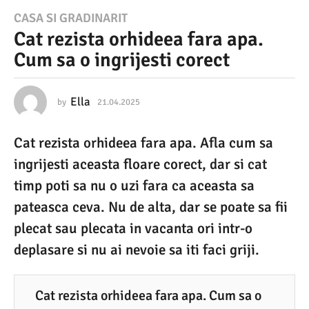
2
CASA SI GRADINARIT
Cat rezista orhideea fara apa.
1
Cum sa o ingrijesti corect
.
0
4
Ella
by
21.04.2025
2
1
.
.
Cat rezista orhideea fara apa. Afla cum sa
0
2
4
ingrijesti aceasta floare corect, dar si cat
0
.
2
timp poti sa nu o uzi fara ca aceasta sa
2
0
pateasca ceva. Nu de alta, dar se poate sa fii
5
2
5
plecat sau plecata in vacanta ori intr-o
2
deplasare si nu ai nevoie sa iti faci griji.
1
.
0
Cat rezista orhideea fara apa. Cum sa o