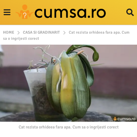
HOME
CASA SI GRADINARIT
Cat rezista orhideea fara apa. Cum
sa o ingrijesti corect
Cat rezista orhideea fara apa. Cum sa o ingrijesti corect