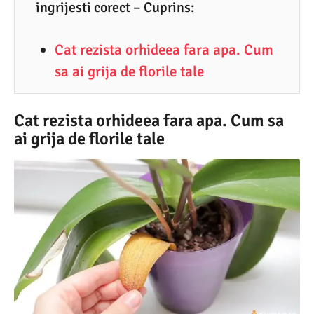
4
ingrijesti corect – Cuprins:
.
Cat rezista orhideea fara apa. Cum
2
sa ai grija de florile tale
0
2
5
Cat rezista orhideea fara apa. Cum sa
ai grija de florile tale