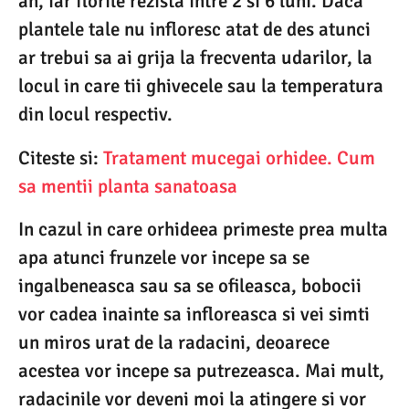
an, iar florile rezista intre 2 si 6 luni. Daca
plantele tale nu infloresc atat de des atunci
ar trebui sa ai grija la frecventa udarilor, la
locul in care tii ghivecele sau la temperatura
din locul respectiv.
Citeste si:
Tratament mucegai orhidee. Cum
sa mentii planta sanatoasa
In cazul in care orhideea primeste prea multa
apa atunci frunzele vor incepe sa se
ingalbeneasca sau sa se ofileasca, bobocii
vor cadea inainte sa infloreasca si vei simti
un miros urat de la radacini, deoarece
acestea vor incepe sa putrezeasca. Mai mult,
radacinile vor deveni moi la atingere si vor