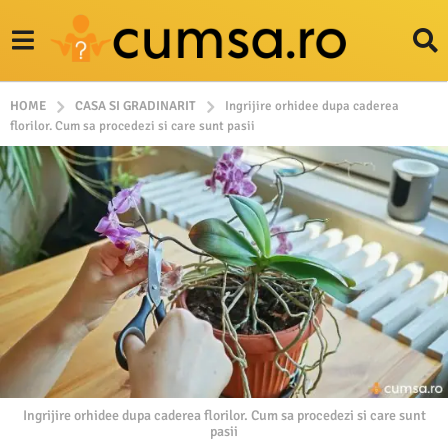
HOME
CASA SI GRADINARIT
Ingrijire orhidee dupa caderea
florilor. Cum sa procedezi si care sunt pasii
Ingrijire orhidee dupa caderea florilor. Cum sa procedezi si care sunt
pasii