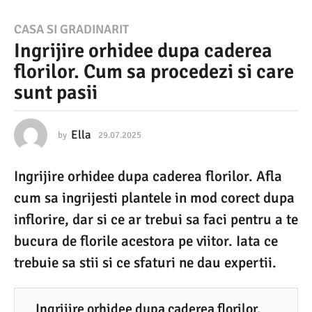
2
CASA SI GRADINARIT
Ingrijire orhidee dupa caderea
9
florilor. Cum sa procedezi si care
.
sunt pasii
0
7
.
Ella
by
29.07.2025
2
9
2
.
Ingrijire orhidee dupa caderea florilor. Afla
0
0
7
cum sa ingrijesti plantele in mod corect dupa
2
.
2
inflorire, dar si ce ar trebui sa faci pentru a te
5
0
bucura de florile acestora pe viitor. Iata ce
2
2
5
trebuie sa stii si ce sfaturi ne dau expertii.
9
.
0
Ingrijire orhidee dupa caderea florilor.