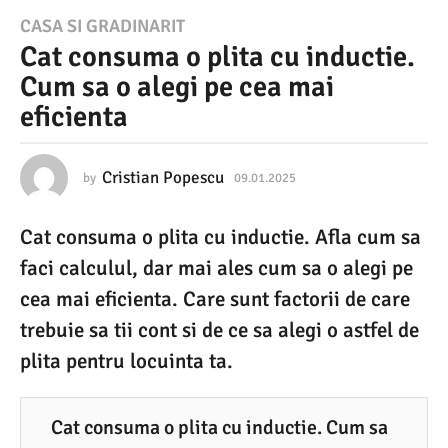
0
CASA SI GRADINARIT
Cat consuma o plita cu inductie.
9
Cum sa o alegi pe cea mai
.
eficienta
0
1
.
Cristian Popescu
by
09.01.2025
0
9
2
.
Cat consuma o plita cu inductie. Afla cum sa
0
0
1
faci calculul, dar mai ales cum sa o alegi pe
2
.
2
cea mai eficienta. Care sunt factorii de care
5
0
trebuie sa tii cont si de ce sa alegi o astfel de
2
0
5
plita pentru locuinta ta.
9
.
0
Cat consuma o plita cu inductie. Cum sa